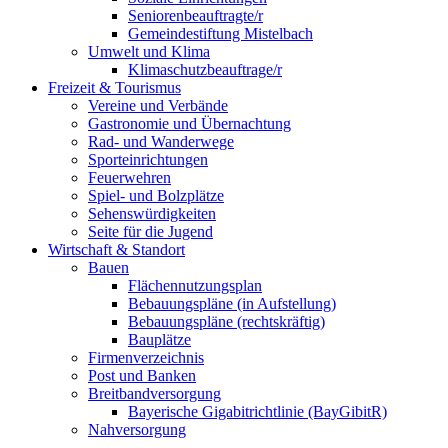
Seniorenbeauftragte/r
Gemeindestiftung Mistelbach
Umwelt und Klima
Klimaschutzbeauftrage/r
Freizeit & Tourismus
Vereine und Verbände
Gastronomie und Übernachtung
Rad- und Wanderwege
Sporteinrichtungen
Feuerwehren
Spiel- und Bolzplätze
Sehenswürdigkeiten
Seite für die Jugend
Wirtschaft & Standort
Bauen
Flächennutzungsplan
Bebauungspläne (in Aufstellung)
Bebauungspläne (rechtskräftig)
Bauplätze
Firmenverzeichnis
Post und Banken
Breitbandversorgung
Bayerische Gigabitrichtlinie (BayGibitR)
Nahversorgung