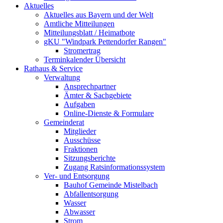
Aktuelles
Aktuelles aus Bayern und der Welt
Amtliche Mitteilungen
Mitteilungsblatt / Heimatbote
gKU "Windpark Pettendorfer Rangen"
Stromertrag
Terminkalender Übersicht
Rathaus & Service
Verwaltung
Ansprechpartner
Ämter & Sachgebiete
Aufgaben
Online-Dienste & Formulare
Gemeinderat
Mitglieder
Ausschüsse
Fraktionen
Sitzungsberichte
Zugang Ratsinformationssystem
Ver- und Entsorgung
Bauhof Gemeinde Mistelbach
Abfallentsorgung
Wasser
Abwasser
Strom