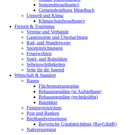
Seniorenbeauftragte/r
Gemeindestiftung Mistelbach
Umwelt und Klima
Klimaschutzbeauftrage/r
Freizeit & Tourismus
Vereine und Verbände
Gastronomie und Übernachtung
Rad- und Wanderwege
Sporteinrichtungen
Feuerwehren
Spiel- und Bolzplätze
Sehenswürdigkeiten
Seite für die Jugend
Wirtschaft & Standort
Bauen
Flächennutzungsplan
Bebauungspläne (in Aufstellung)
Bebauungspläne (rechtskräftig)
Bauplätze
Firmenverzeichnis
Post und Banken
Breitbandversorgung
Bayerische Gigabitrichtlinie (BayGibitR)
Nahversorgung