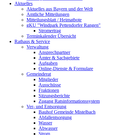
Aktuelles
Aktuelles aus Bayern und der Welt
Amtliche Mitteilungen
Mitteilungsblatt / Heimatbote
gKU "Windpark Pettendorfer Rangen"
Stromertrag
Terminkalender Übersicht
Rathaus & Service
Verwaltung
Ansprechpartner
Ämter & Sachgebiete
Aufgaben
Online-Dienste & Formulare
Gemeinderat
Mitglieder
Ausschüsse
Fraktionen
Sitzungsberichte
Zugang Ratsinformationssystem
Ver- und Entsorgung
Bauhof Gemeinde Mistelbach
Abfallentsorgung
Wasser
Abwasser
Strom