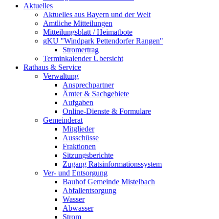
Aktuelles
Aktuelles aus Bayern und der Welt
Amtliche Mitteilungen
Mitteilungsblatt / Heimatbote
gKU "Windpark Pettendorfer Rangen"
Stromertrag
Terminkalender Übersicht
Rathaus & Service
Verwaltung
Ansprechpartner
Ämter & Sachgebiete
Aufgaben
Online-Dienste & Formulare
Gemeinderat
Mitglieder
Ausschüsse
Fraktionen
Sitzungsberichte
Zugang Ratsinformationssystem
Ver- und Entsorgung
Bauhof Gemeinde Mistelbach
Abfallentsorgung
Wasser
Abwasser
Strom