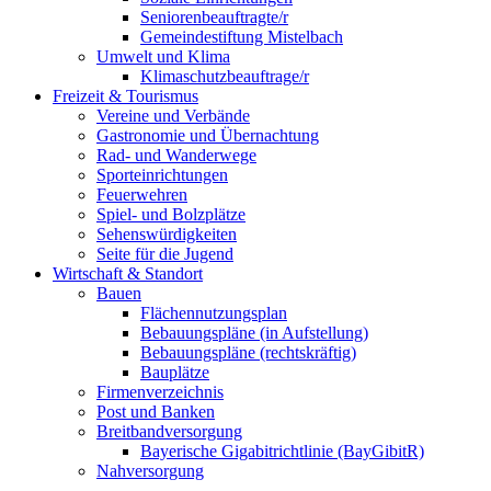
Seniorenbeauftragte/r
Gemeindestiftung Mistelbach
Umwelt und Klima
Klimaschutzbeauftrage/r
Freizeit & Tourismus
Vereine und Verbände
Gastronomie und Übernachtung
Rad- und Wanderwege
Sporteinrichtungen
Feuerwehren
Spiel- und Bolzplätze
Sehenswürdigkeiten
Seite für die Jugend
Wirtschaft & Standort
Bauen
Flächennutzungsplan
Bebauungspläne (in Aufstellung)
Bebauungspläne (rechtskräftig)
Bauplätze
Firmenverzeichnis
Post und Banken
Breitbandversorgung
Bayerische Gigabitrichtlinie (BayGibitR)
Nahversorgung