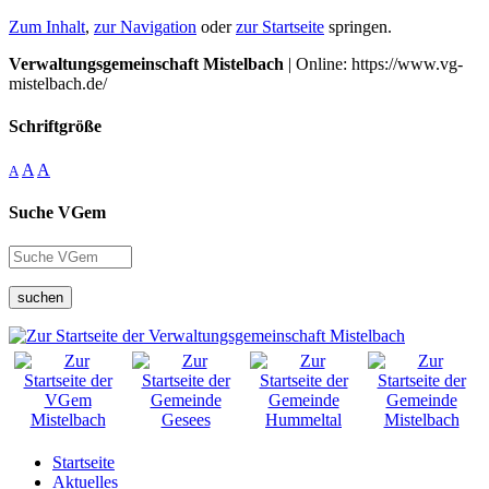
Zum Inhalt
,
zur Navigation
oder
zur Startseite
springen.
Verwaltungsgemeinschaft Mistelbach
| Online: https://www.vg-
mistelbach.de/
Schriftgröße
A
A
A
Suche VGem
suchen
Startseite
Aktuelles