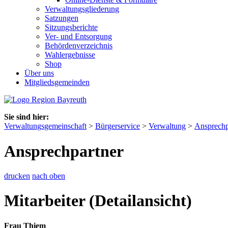
Verwaltungsgliederung
Satzungen
Sitzungsberichte
Ver- und Entsorgung
Behördenverzeichnis
Wahlergebnisse
Shop
Über uns
Mitgliedsgemeinden
Sie sind hier:
Verwaltungsgemeinschaft
>
Bürgerservice
>
Verwaltung
>
Ansprechp
Ansprechpartner
drucken
nach oben
Mitarbeiter (Detailansicht)
Frau Thiem