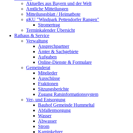
Aktuelles aus Bayern und der Welt
Amtliche Mitteilungen
Mitteilungsblatt / Heimatbote
gKU "Windpark Pettendorfer Rangen"
Stromertrag
Terminkalender Übersicht
Rathaus & Service
Verwaltung
Ansprechpartner
Ämter & Sachgebiete
Aufgaben
Online-Dienste & Formulare
Gemeinderat
Mitglieder
Ausschüsse
Fraktionen
Sitzungsberichte
Zugang Ratsinformationssystem
Ver- und Entsorgung
Bauhof Gemeinde Hummeltal
Abfallentsorgung
Wasser
Abwasser
Strom
Kaminkehrer