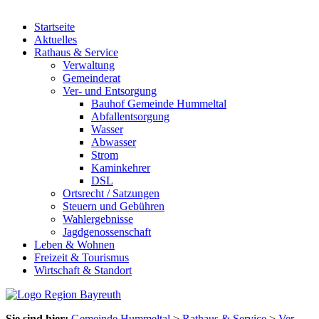
Startseite
Aktuelles
Rathaus & Service
Verwaltung
Gemeinderat
Ver- und Entsorgung
Bauhof Gemeinde Hummeltal
Abfallentsorgung
Wasser
Abwasser
Strom
Kaminkehrer
DSL
Ortsrecht / Satzungen
Steuern und Gebühren
Wahlergebnisse
Jagdgenossenschaft
Leben & Wohnen
Freizeit & Tourismus
Wirtschaft & Standort
Sie sind hier:
Gemeinde Hummeltal
>
Rathaus & Service
>
Ver-