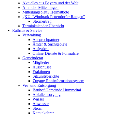
Aktuelles aus Bayern und der Welt
Amtliche Mitteilungen
Mitteilungsblatt / Heimatbote
gKU "Windpark Pettendorfer Rangen"
Stromertrag
Terminkalender Übersicht
Rathaus & Service
Verwaltung
Ansprechpartner
Ämter & Sachgebiete
Aufgaben
Online-Dienste & Formulare
Gemeinderat
Mitglieder
Ausschüsse
Fraktionen
Sitzungsberichte
Zugang Ratsinformationssystem
Ver- und Entsorgung
Bauhof Gemeinde Hummeltal
Abfallentsorgung
Wasser
Abwasser
Strom
Kaminkehrer