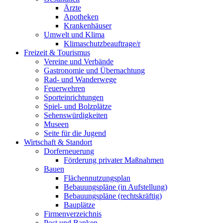
Ärzte
Apotheken
Krankenhäuser
Umwelt und Klima
Klimaschutzbeauftrage/r
Freizeit & Tourismus
Vereine und Verbände
Gastronomie und Übernachtung
Rad- und Wanderwege
Feuerwehren
Sporteinrichtungen
Spiel- und Bolzplätze
Sehenswürdigkeiten
Museen
Seite für die Jugend
Wirtschaft & Standort
Dorferneuerung
Förderung privater Maßnahmen
Bauen
Flächennutzungsplan
Bebauungspläne (in Aufstellung)
Bebauungspläne (rechtskräftig)
Bauplätze
Firmenverzeichnis
Post und Banken