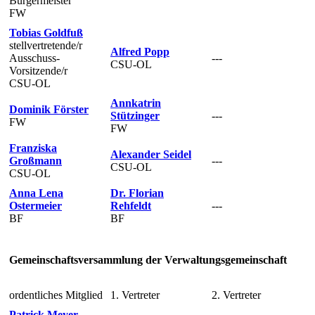
Bürgermeister
FW
Tobias Goldfuß
stellvertretende/r
Alfred Popp
Ausschuss-
---
CSU-OL
Vorsitzende/r
CSU-OL
Annkatrin
Dominik Förster
Stützinger
---
FW
FW
Franziska
Alexander Seidel
Großmann
---
CSU-OL
CSU-OL
Anna Lena
Dr. Florian
Ostermeier
Rehfeldt
---
BF
BF
Gemeinschaftsversammlung der Verwaltungsgemeinschaft
ordentliches Mitglied
1. Vertreter
2. Vertreter
Patrick Meyer