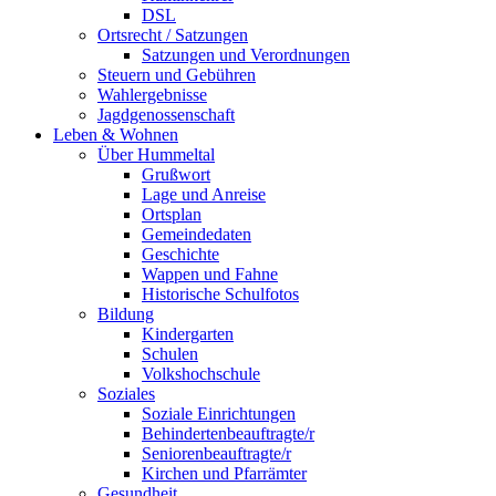
DSL
Ortsrecht / Satzungen
Satzungen und Verordnungen
Steuern und Gebühren
Wahlergebnisse
Jagdgenossenschaft
Leben & Wohnen
Über Hummeltal
Grußwort
Lage und Anreise
Ortsplan
Gemeindedaten
Geschichte
Wappen und Fahne
Historische Schulfotos
Bildung
Kindergarten
Schulen
Volkshochschule
Soziales
Soziale Einrichtungen
Behindertenbeauftragte/r
Seniorenbeauftragte/r
Kirchen und Pfarrämter
Gesundheit