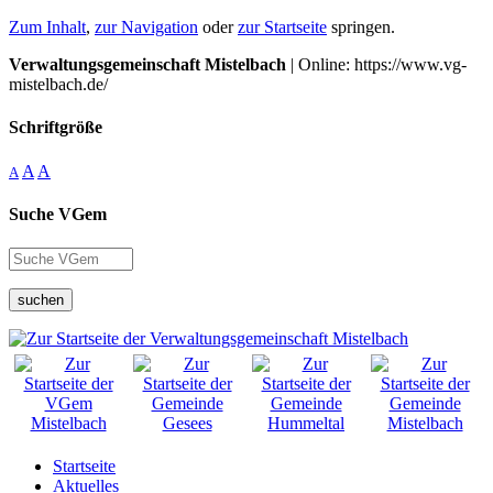
Zum Inhalt
,
zur Navigation
oder
zur Startseite
springen.
Verwaltungsgemeinschaft Mistelbach
| Online: https://www.vg-
mistelbach.de/
Schriftgröße
A
A
A
Suche VGem
suchen
Startseite
Aktuelles