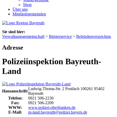
Shop
Über uns
Mitgliedsgemeinden
Sie sind hier:
Verwaltungsgemeinschaft
>
Bürgerservice
>
Behördenverzeichnis
Adresse
Polizeiinspektion Bayreuth-
Land
Ludwig-Thoma-Str. 2
Postfach 100261
95402
Hausanschrift:
Bayreuth
Telefon:
0921 506-2230
Fax:
0921 506-2209
WWW:
www.polizei-oberfranken.de
E-Mail:
pi-land.bayreuth@polizei.bayern.de