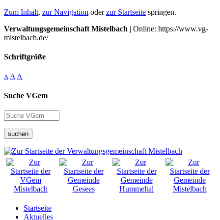
Zum Inhalt
,
zur Navigation
oder
zur Startseite
springen.
Verwaltungsgemeinschaft Mistelbach
| Online: https://www.vg-
mistelbach.de/
Schriftgröße
A
A
A
Suche VGem
suchen
Startseite
Aktuelles