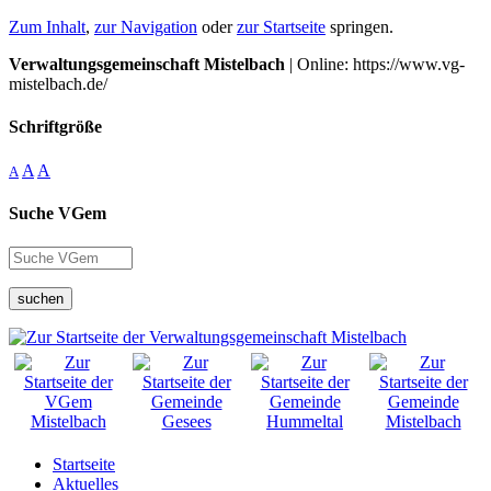
Zum Inhalt
,
zur Navigation
oder
zur Startseite
springen.
Verwaltungsgemeinschaft Mistelbach
| Online: https://www.vg-
mistelbach.de/
Schriftgröße
A
A
A
Suche VGem
suchen
Startseite
Aktuelles