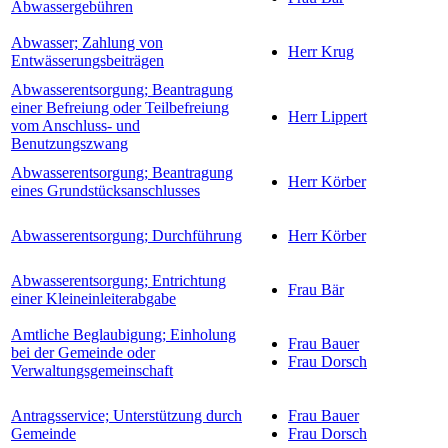
Abwassergebühren
Abwasser; Zahlung von
Herr Krug
Entwässerungsbeiträgen
Abwasserentsorgung; Beantragung
einer Befreiung oder Teilbefreiung
Herr Lippert
vom Anschluss- und
Benutzungszwang
Abwasserentsorgung; Beantragung
Herr Körber
eines Grundstücksanschlusses
Abwasserentsorgung; Durchführung
Herr Körber
Abwasserentsorgung; Entrichtung
Frau Bär
einer Kleineinleiterabgabe
Amtliche Beglaubigung; Einholung
Frau Bauer
bei der Gemeinde oder
Frau Dorsch
Verwaltungsgemeinschaft
Antragsservice; Unterstützung durch
Frau Bauer
Gemeinde
Frau Dorsch