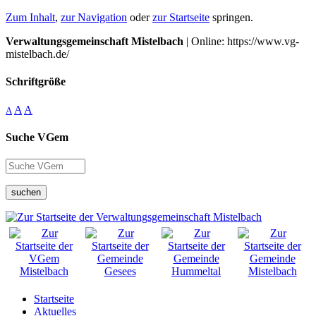
Zum Inhalt
,
zur Navigation
oder
zur Startseite
springen.
Verwaltungsgemeinschaft Mistelbach
| Online: https://www.vg-
mistelbach.de/
Schriftgröße
A
A
A
Suche VGem
suchen
Startseite
Aktuelles