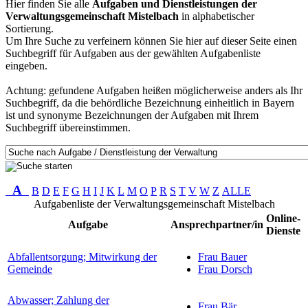
Hier finden Sie alle
Aufgaben und Dienstleistungen der
Verwaltungsgemeinschaft Mistelbach
in alphabetischer
Sortierung.
Um Ihre Suche zu verfeinern können Sie hier auf dieser Seite einen
Suchbegriff für Aufgaben aus der gewählten Aufgabenliste
eingeben.
Achtung: gefundene Aufgaben heißen möglicherweise anders als Ihr
Suchbegriff, da die behördliche Bezeichnung einheitlich in Bayern
ist und synonyme Bezeichnungen der Aufgaben mit Ihrem
Suchbegriff übereinstimmen.
A
B
D
E
F
G
H
I
J
K
L
M
O
P
R
S
T
V
W
Z
ALLE
Aufgabenliste der Verwaltungsgemeinschaft Mistelbach
Online-
Aufgabe
Ansprechpartner/in
Dienste
Abfallentsorgung; Mitwirkung der
Frau Bauer
Gemeinde
Frau Dorsch
Abwasser; Zahlung der
Frau Bär