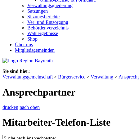
Verwaltungsgliederung
Satzungen
Sitzungsberichte
Ver- und Entsorgung
Behördenverzeichnis
Wahlergebnisse
Shop
Über uns
Mitgliedsgemeinden
Sie sind hier:
Verwaltungsgemeinschaft
>
Bürgerservice
>
Verwaltung
>
Ansprechp
Ansprechpartner
drucken
nach oben
Mitarbeiter-Telefon-Liste