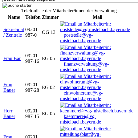
Telefonliste der Mitarbeiter/innen der Verwaltung
Name
Telefon
Zimmer
Mail
Sekretariat
09201
OG 13
/ Zentrale
987-0
poststelle@vg-
mistelbach.bayern.de
09201
Frau Bär
EG 05
987-16
finanzverwaltung@vg-
mistelbach.bayern.de
Frau
09201
EG 02
Bauer
987-28
einwohneramt@vg-
mistelbach.bayern.de
Herr
09201
EG 05
Bauer
987-15
kaemmerei@vg-
mistelbach.bayern.de
Frau
09201