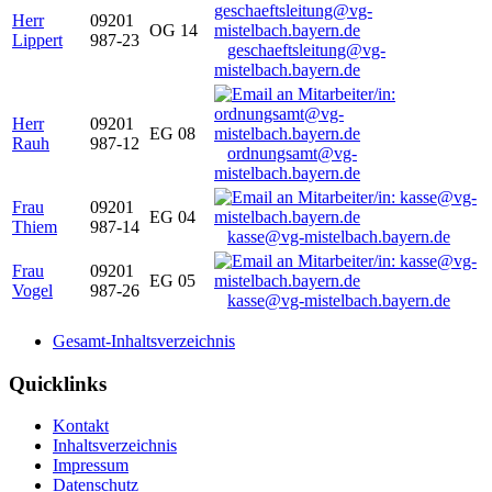
Herr
09201
OG 14
Lippert
987-23
geschaeftsleitung@vg-
mistelbach.bayern.de
Herr
09201
EG 08
Rauh
987-12
ordnungsamt@vg-
mistelbach.bayern.de
Frau
09201
EG 04
Thiem
987-14
kasse@vg-mistelbach.bayern.de
Frau
09201
EG 05
Vogel
987-26
kasse@vg-mistelbach.bayern.de
Gesamt-Inhaltsverzeichnis
Quicklinks
Kontakt
Inhaltsverzeichnis
Impressum
Datenschutz