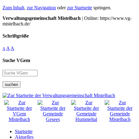
Zum Inhalt
,
zur Navigation
oder
zur Startseite
springen.
Verwaltungsgemeinschaft Mistelbach
| Online: https://www.vg-
mistelbach.de/
Schriftgröße
A
A
A
Suche VGem
suchen
Startseite
Aktuelles