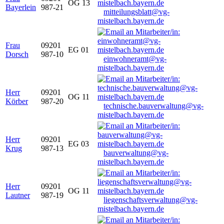
OG 13
Bayerlein
987-21
mitteilungsblatt@vg-
mistelbach.bayern.de
Frau
09201
EG 01
Dorsch
987-10
einwohneramt@vg-
mistelbach.bayern.de
Herr
09201
OG 11
Körber
987-20
technische.bauverwaltung@vg-
mistelbach.bayern.de
Herr
09201
EG 03
Krug
987-13
bauverwaltung@vg-
mistelbach.bayern.de
Herr
09201
OG 11
Lautner
987-19
liegenschaftsverwaltung@vg-
mistelbach.bayern.de