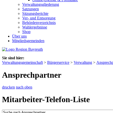
Verwaltungsgliederung
Satzungen
Sitzungsberichte
Ver- und Entsorgung
Behördenverzeichnis
Wahlergebnisse
Shop
Über uns
Mitgliedsgemeinden
Sie sind hier:
Verwaltungsgemeinschaft
>
Bürgerservice
>
Verwaltung
>
Ansprechp
Ansprechpartner
drucken
nach oben
Mitarbeiter-Telefon-Liste