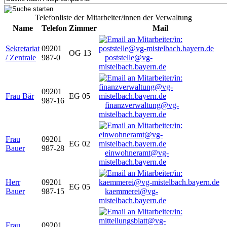
Telefonliste der Mitarbeiter/innen der Verwaltung
Name
Telefon
Zimmer
Mail
Sekretariat
09201
OG 13
/ Zentrale
987-0
poststelle@vg-
mistelbach.bayern.de
09201
Frau Bär
EG 05
987-16
finanzverwaltung@vg-
mistelbach.bayern.de
Frau
09201
EG 02
Bauer
987-28
einwohneramt@vg-
mistelbach.bayern.de
Herr
09201
EG 05
Bauer
987-15
kaemmerei@vg-
mistelbach.bayern.de
Frau
09201