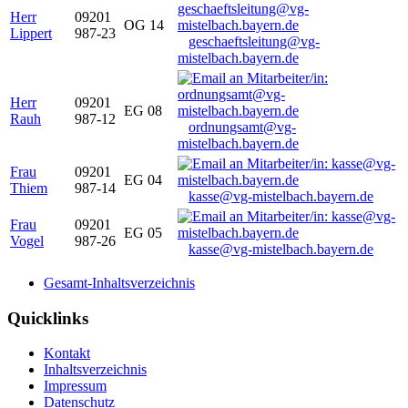
Herr
09201
OG 14
Lippert
987-23
geschaeftsleitung@vg-
mistelbach.bayern.de
Herr
09201
EG 08
Rauh
987-12
ordnungsamt@vg-
mistelbach.bayern.de
Frau
09201
EG 04
Thiem
987-14
kasse@vg-mistelbach.bayern.de
Frau
09201
EG 05
Vogel
987-26
kasse@vg-mistelbach.bayern.de
Gesamt-Inhaltsverzeichnis
Quicklinks
Kontakt
Inhaltsverzeichnis
Impressum
Datenschutz