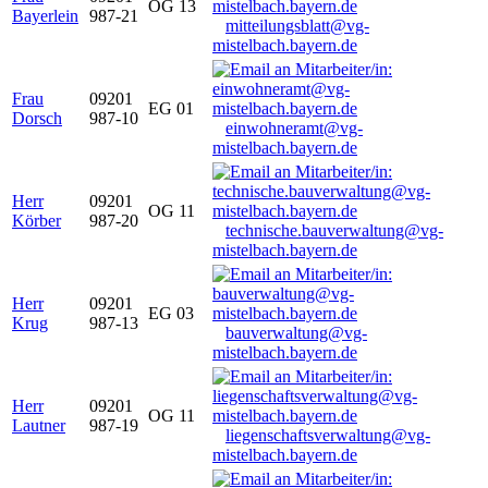
OG 13
Bayerlein
987-21
mitteilungsblatt@vg-
mistelbach.bayern.de
Frau
09201
EG 01
Dorsch
987-10
einwohneramt@vg-
mistelbach.bayern.de
Herr
09201
OG 11
Körber
987-20
technische.bauverwaltung@vg-
mistelbach.bayern.de
Herr
09201
EG 03
Krug
987-13
bauverwaltung@vg-
mistelbach.bayern.de
Herr
09201
OG 11
Lautner
987-19
liegenschaftsverwaltung@vg-
mistelbach.bayern.de