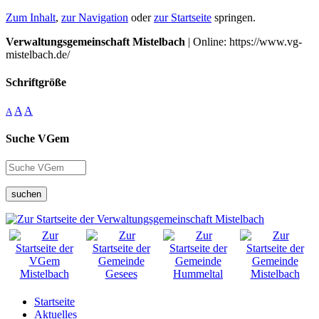
Zum Inhalt
,
zur Navigation
oder
zur Startseite
springen.
Verwaltungsgemeinschaft Mistelbach
| Online: https://www.vg-
mistelbach.de/
Schriftgröße
A
A
A
Suche VGem
suchen
Startseite
Aktuelles