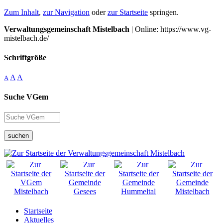
Zum Inhalt
,
zur Navigation
oder
zur Startseite
springen.
Verwaltungsgemeinschaft Mistelbach
| Online: https://www.vg-
mistelbach.de/
Schriftgröße
A
A
A
Suche VGem
suchen
Startseite
Aktuelles