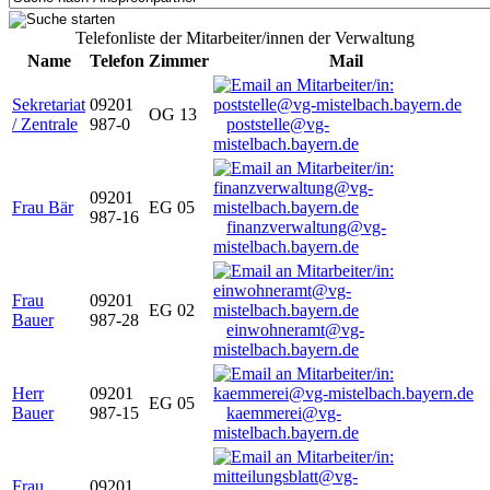
Telefonliste der Mitarbeiter/innen der Verwaltung
Name
Telefon
Zimmer
Mail
Sekretariat
09201
OG 13
/ Zentrale
987-0
poststelle@vg-
mistelbach.bayern.de
09201
Frau Bär
EG 05
987-16
finanzverwaltung@vg-
mistelbach.bayern.de
Frau
09201
EG 02
Bauer
987-28
einwohneramt@vg-
mistelbach.bayern.de
Herr
09201
EG 05
Bauer
987-15
kaemmerei@vg-
mistelbach.bayern.de
Frau
09201