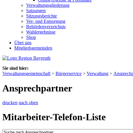
Verwaltungsgliederung
Satzungen
Sitzungsberichte
Ver- und Entsorgung
Behördenverzeichnis
Wahlergebnisse
Shop
Über uns
Mitgliedsgemeinden
Sie sind hier:
Verwaltungsgemeinschaft
>
Bürgerservice
>
Verwaltung
>
Ansprechp
Ansprechpartner
drucken
nach oben
Mitarbeiter-Telefon-Liste