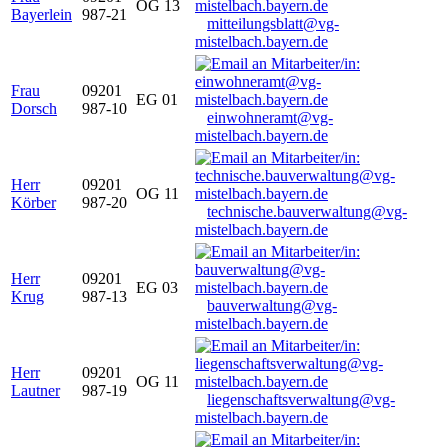
OG 13
Bayerlein
987-21
mitteilungsblatt@vg-
mistelbach.bayern.de
Frau
09201
EG 01
Dorsch
987-10
einwohneramt@vg-
mistelbach.bayern.de
Herr
09201
OG 11
Körber
987-20
technische.bauverwaltung@vg-
mistelbach.bayern.de
Herr
09201
EG 03
Krug
987-13
bauverwaltung@vg-
mistelbach.bayern.de
Herr
09201
OG 11
Lautner
987-19
liegenschaftsverwaltung@vg-
mistelbach.bayern.de