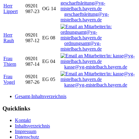
Herr
09201
OG 14
Lippert
987-23
geschaeftsleitung@vg-
mistelbach.bayern.de
Herr
09201
EG 08
Rauh
987-12
ordnungsamt@vg-
mistelbach.bayern.de
Frau
09201
EG 04
Thiem
987-14
kasse@vg-mistelbach.bayern.de
Frau
09201
EG 05
Vogel
987-26
kasse@vg-mistelbach.bayern.de
Gesamt-Inhaltsverzeichnis
Quicklinks
Kontakt
Inhaltsverzeichnis
Impressum
Datenschutz