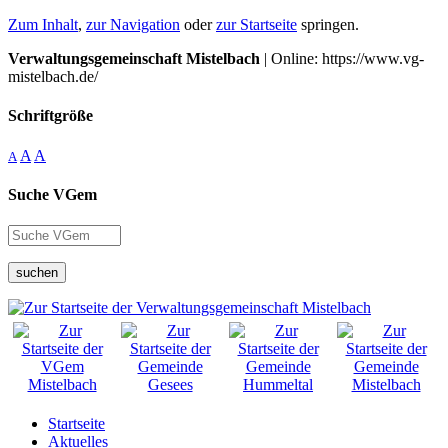
Zum Inhalt
,
zur Navigation
oder
zur Startseite
springen.
Verwaltungsgemeinschaft Mistelbach
| Online: https://www.vg-
mistelbach.de/
Schriftgröße
A
A
A
Suche VGem
suchen
Startseite
Aktuelles