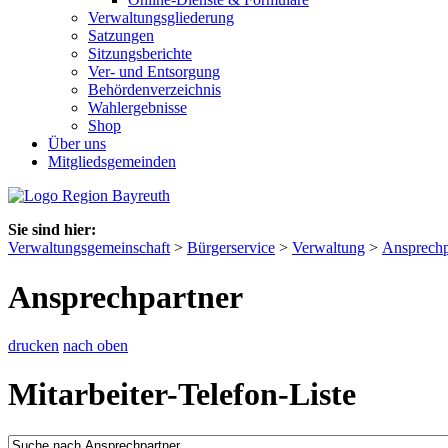
Verwaltungsgliederung
Satzungen
Sitzungsberichte
Ver- und Entsorgung
Behördenverzeichnis
Wahlergebnisse
Shop
Über uns
Mitgliedsgemeinden
Sie sind hier:
Verwaltungsgemeinschaft
>
Bürgerservice
>
Verwaltung
>
Ansprechp
Ansprechpartner
drucken
nach oben
Mitarbeiter-Telefon-Liste