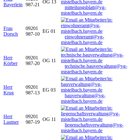
OG 13
Bayerlein
987-21
mitteilungsblatt@vg-
mistelbach.bayern.de
Frau
09201
EG 01
Dorsch
987-10
einwohneramt@vg-
mistelbach.bayern.de
Herr
09201
OG 11
Körber
987-20
technische.bauverwaltung@vg-
mistelbach.bayern.de
Herr
09201
EG 03
Krug
987-13
bauverwaltung@vg-
mistelbach.bayern.de
Herr
09201
OG 11
Lautner
987-19
liegenschaftsverwaltung@vg-
mistelbach.bayern.de