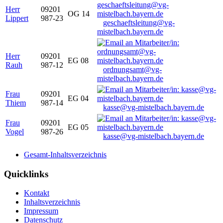
Herr
09201
OG 14
Lippert
987-23
geschaeftsleitung@vg-
mistelbach.bayern.de
Herr
09201
EG 08
Rauh
987-12
ordnungsamt@vg-
mistelbach.bayern.de
Frau
09201
EG 04
Thiem
987-14
kasse@vg-mistelbach.bayern.de
Frau
09201
EG 05
Vogel
987-26
kasse@vg-mistelbach.bayern.de
Gesamt-Inhaltsverzeichnis
Quicklinks
Kontakt
Inhaltsverzeichnis
Impressum
Datenschutz