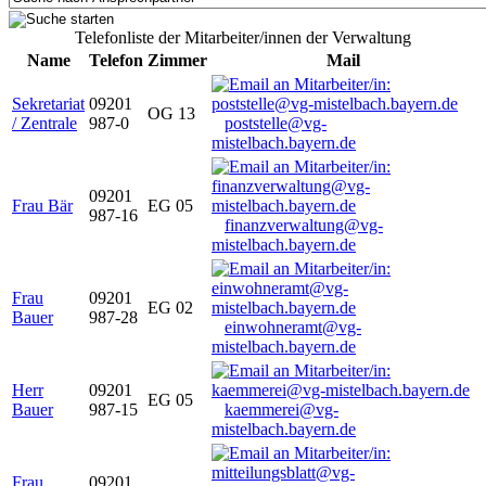
Telefonliste der Mitarbeiter/innen der Verwaltung
Name
Telefon
Zimmer
Mail
Sekretariat
09201
OG 13
/ Zentrale
987-0
poststelle@vg-
mistelbach.bayern.de
09201
Frau Bär
EG 05
987-16
finanzverwaltung@vg-
mistelbach.bayern.de
Frau
09201
EG 02
Bauer
987-28
einwohneramt@vg-
mistelbach.bayern.de
Herr
09201
EG 05
Bauer
987-15
kaemmerei@vg-
mistelbach.bayern.de
Frau
09201