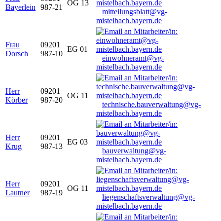
OG 13
Bayerlein
987-21
mitteilungsblatt@vg-
mistelbach.bayern.de
Frau
09201
EG 01
Dorsch
987-10
einwohneramt@vg-
mistelbach.bayern.de
Herr
09201
OG 11
Körber
987-20
technische.bauverwaltung@vg-
mistelbach.bayern.de
Herr
09201
EG 03
Krug
987-13
bauverwaltung@vg-
mistelbach.bayern.de
Herr
09201
OG 11
Lautner
987-19
liegenschaftsverwaltung@vg-
mistelbach.bayern.de