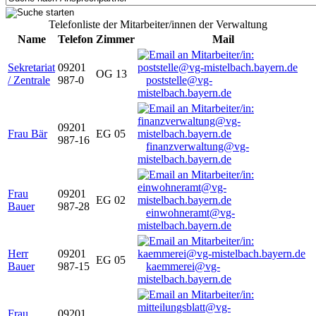
Telefonliste der Mitarbeiter/innen der Verwaltung
Name
Telefon
Zimmer
Mail
Sekretariat
09201
OG 13
/ Zentrale
987-0
poststelle@vg-
mistelbach.bayern.de
09201
Frau Bär
EG 05
987-16
finanzverwaltung@vg-
mistelbach.bayern.de
Frau
09201
EG 02
Bauer
987-28
einwohneramt@vg-
mistelbach.bayern.de
Herr
09201
EG 05
Bauer
987-15
kaemmerei@vg-
mistelbach.bayern.de
Frau
09201