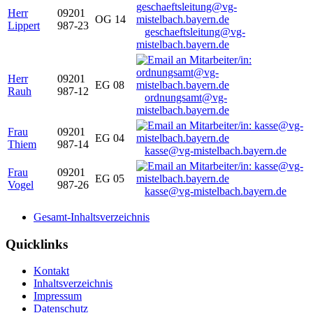
Herr
09201
OG 14
Lippert
987-23
geschaeftsleitung@vg-
mistelbach.bayern.de
Herr
09201
EG 08
Rauh
987-12
ordnungsamt@vg-
mistelbach.bayern.de
Frau
09201
EG 04
Thiem
987-14
kasse@vg-mistelbach.bayern.de
Frau
09201
EG 05
Vogel
987-26
kasse@vg-mistelbach.bayern.de
Gesamt-Inhaltsverzeichnis
Quicklinks
Kontakt
Inhaltsverzeichnis
Impressum
Datenschutz