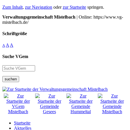
Zum Inhalt
,
zur Navigation
oder
zur Startseite
springen.
Verwaltungsgemeinschaft Mistelbach
| Online: https://www.vg-
mistelbach.de/
Schriftgröße
A
A
A
Suche VGem
suchen
Startseite
Aktuelles