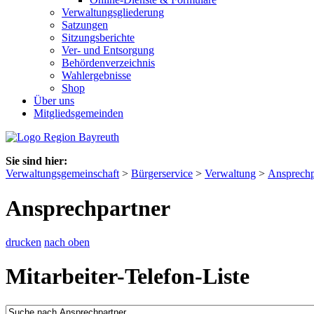
Verwaltungsgliederung
Satzungen
Sitzungsberichte
Ver- und Entsorgung
Behördenverzeichnis
Wahlergebnisse
Shop
Über uns
Mitgliedsgemeinden
Sie sind hier:
Verwaltungsgemeinschaft
>
Bürgerservice
>
Verwaltung
>
Ansprechp
Ansprechpartner
drucken
nach oben
Mitarbeiter-Telefon-Liste