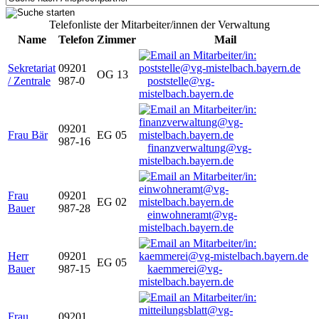
Telefonliste der Mitarbeiter/innen der Verwaltung
Name
Telefon
Zimmer
Mail
Sekretariat
09201
OG 13
/ Zentrale
987-0
poststelle@vg-
mistelbach.bayern.de
09201
Frau Bär
EG 05
987-16
finanzverwaltung@vg-
mistelbach.bayern.de
Frau
09201
EG 02
Bauer
987-28
einwohneramt@vg-
mistelbach.bayern.de
Herr
09201
EG 05
Bauer
987-15
kaemmerei@vg-
mistelbach.bayern.de
Frau
09201