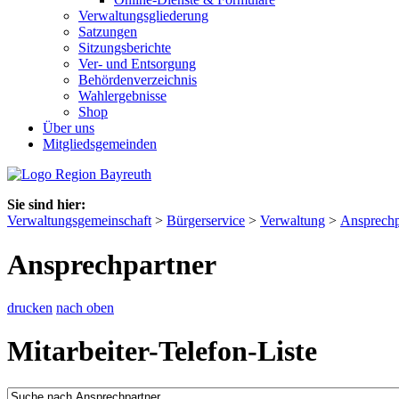
Verwaltungsgliederung
Satzungen
Sitzungsberichte
Ver- und Entsorgung
Behördenverzeichnis
Wahlergebnisse
Shop
Über uns
Mitgliedsgemeinden
Sie sind hier:
Verwaltungsgemeinschaft
>
Bürgerservice
>
Verwaltung
>
Ansprechp
Ansprechpartner
drucken
nach oben
Mitarbeiter-Telefon-Liste