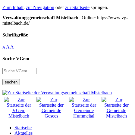
Zum Inhalt
,
zur Navigation
oder
zur Startseite
springen.
Verwaltungsgemeinschaft Mistelbach
| Online: https://www.vg-
mistelbach.de/
Schriftgröße
A
A
A
Suche VGem
suchen
Startseite
Aktuelles