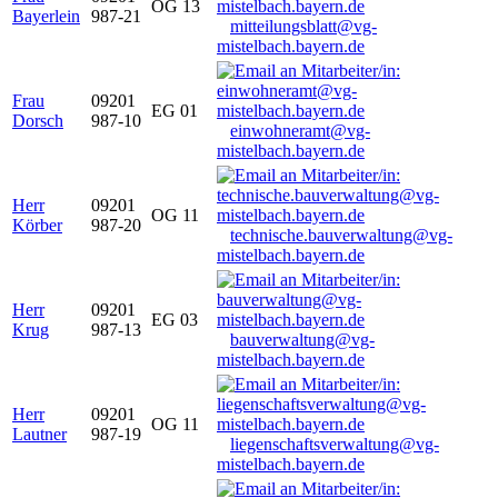
OG 13
Bayerlein
987-21
mitteilungsblatt@vg-
mistelbach.bayern.de
Frau
09201
EG 01
Dorsch
987-10
einwohneramt@vg-
mistelbach.bayern.de
Herr
09201
OG 11
Körber
987-20
technische.bauverwaltung@vg-
mistelbach.bayern.de
Herr
09201
EG 03
Krug
987-13
bauverwaltung@vg-
mistelbach.bayern.de
Herr
09201
OG 11
Lautner
987-19
liegenschaftsverwaltung@vg-
mistelbach.bayern.de