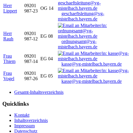
Herr
09201
OG 14
Lippert
987-23
geschaeftsleitung@vg-
mistelbach.bayern.de
Herr
09201
EG 08
Rauh
987-12
ordnungsamt@vg-
mistelbach.bayern.de
Frau
09201
EG 04
Thiem
987-14
kasse@vg-mistelbach.bayern.de
Frau
09201
EG 05
Vogel
987-26
kasse@vg-mistelbach.bayern.de
Gesamt-Inhaltsverzeichnis
Quicklinks
Kontakt
Inhaltsverzeichnis
Impressum
Datenschutz