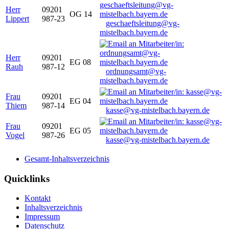
Herr
09201
OG 14
Lippert
987-23
geschaeftsleitung@vg-
mistelbach.bayern.de
Herr
09201
EG 08
Rauh
987-12
ordnungsamt@vg-
mistelbach.bayern.de
Frau
09201
EG 04
Thiem
987-14
kasse@vg-mistelbach.bayern.de
Frau
09201
EG 05
Vogel
987-26
kasse@vg-mistelbach.bayern.de
Gesamt-Inhaltsverzeichnis
Quicklinks
Kontakt
Inhaltsverzeichnis
Impressum
Datenschutz