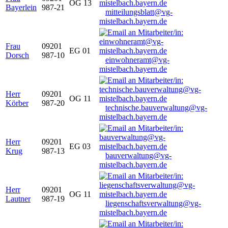
OG 13
Bayerlein
987-21
mitteilungsblatt@vg-
mistelbach.bayern.de
Frau
09201
EG 01
Dorsch
987-10
einwohneramt@vg-
mistelbach.bayern.de
Herr
09201
OG 11
Körber
987-20
technische.bauverwaltung@vg-
mistelbach.bayern.de
Herr
09201
EG 03
Krug
987-13
bauverwaltung@vg-
mistelbach.bayern.de
Herr
09201
OG 11
Lautner
987-19
liegenschaftsverwaltung@vg-
mistelbach.bayern.de