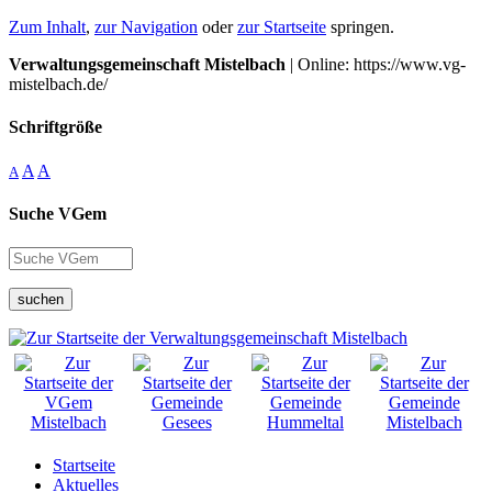
Zum Inhalt
,
zur Navigation
oder
zur Startseite
springen.
Verwaltungsgemeinschaft Mistelbach
| Online: https://www.vg-
mistelbach.de/
Schriftgröße
A
A
A
Suche VGem
suchen
Startseite
Aktuelles