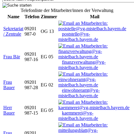
Telefonliste der Mitarbeiter/innen der Verwaltung
Name
Telefon
Zimmer
Mail
Sekretariat
09201
OG 13
/ Zentrale
987-0
poststelle@vg-
mistelbach.bayern.de
09201
Frau Bär
EG 05
987-16
finanzverwaltung@vg-
mistelbach.bayern.de
Frau
09201
EG 02
Bauer
987-28
einwohneramt@vg-
mistelbach.bayern.de
Herr
09201
EG 05
Bauer
987-15
kaemmerei@vg-
mistelbach.bayern.de
Frau
09201