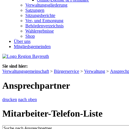
Verwaltungsgliederung
Satzungen
Sitzungsberichte
Ver- und Entsorgung
Behördenverzeichnis
Wahlergebnisse
Shop
Über uns
Mitgliedsgemeinden
Sie sind hier:
Verwaltungsgemeinschaft
>
Bürgerservice
>
Verwaltung
>
Ansprechp
Ansprechpartner
drucken
nach oben
Mitarbeiter-Telefon-Liste