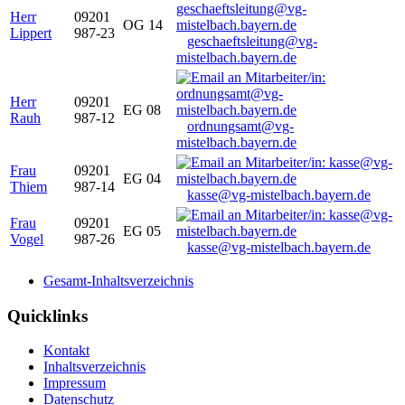
Herr
09201
OG 14
Lippert
987-23
geschaeftsleitung@vg-
mistelbach.bayern.de
Herr
09201
EG 08
Rauh
987-12
ordnungsamt@vg-
mistelbach.bayern.de
Frau
09201
EG 04
Thiem
987-14
kasse@vg-mistelbach.bayern.de
Frau
09201
EG 05
Vogel
987-26
kasse@vg-mistelbach.bayern.de
Gesamt-Inhaltsverzeichnis
Quicklinks
Kontakt
Inhaltsverzeichnis
Impressum
Datenschutz