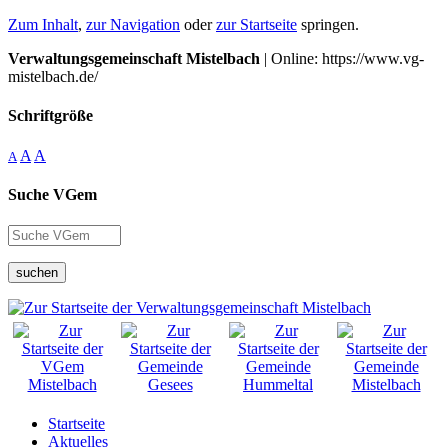
Zum Inhalt
,
zur Navigation
oder
zur Startseite
springen.
Verwaltungsgemeinschaft Mistelbach
| Online: https://www.vg-
mistelbach.de/
Schriftgröße
A
A
A
Suche VGem
suchen
Startseite
Aktuelles