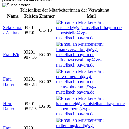
Telefonliste der Mitarbeiter/innen der Verwaltung
Name
Telefon
Zimmer
Mail
Sekretariat
09201
OG 13
/ Zentrale
987-0
poststelle@vg-
mistelbach.bayern.de
09201
Frau Bär
EG 05
987-16
finanzverwaltung@vg-
mistelbach.bayern.de
Frau
09201
EG 02
Bauer
987-28
einwohneramt@vg-
mistelbach.bayern.de
Herr
09201
EG 05
Bauer
987-15
kaemmerei@vg-
mistelbach.bayern.de
Frau
09201