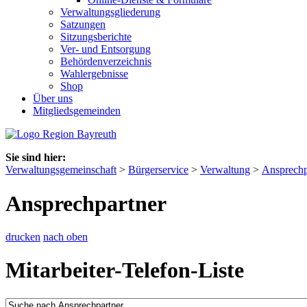
Verwaltungsgliederung
Satzungen
Sitzungsberichte
Ver- und Entsorgung
Behördenverzeichnis
Wahlergebnisse
Shop
Über uns
Mitgliedsgemeinden
Sie sind hier:
Verwaltungsgemeinschaft
>
Bürgerservice
>
Verwaltung
>
Ansprechp
Ansprechpartner
drucken
nach oben
Mitarbeiter-Telefon-Liste