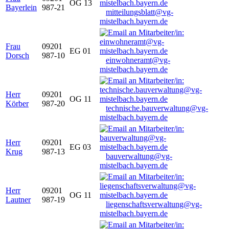
OG 13
Bayerlein
987-21
mitteilungsblatt@vg-
mistelbach.bayern.de
Frau
09201
EG 01
Dorsch
987-10
einwohneramt@vg-
mistelbach.bayern.de
Herr
09201
OG 11
Körber
987-20
technische.bauverwaltung@vg-
mistelbach.bayern.de
Herr
09201
EG 03
Krug
987-13
bauverwaltung@vg-
mistelbach.bayern.de
Herr
09201
OG 11
Lautner
987-19
liegenschaftsverwaltung@vg-
mistelbach.bayern.de