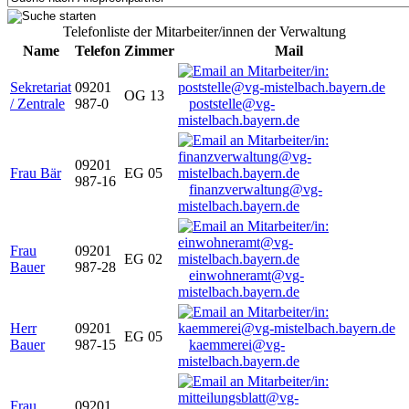
Telefonliste der Mitarbeiter/innen der Verwaltung
Name
Telefon
Zimmer
Mail
Sekretariat
09201
OG 13
/ Zentrale
987-0
poststelle@vg-
mistelbach.bayern.de
09201
Frau Bär
EG 05
987-16
finanzverwaltung@vg-
mistelbach.bayern.de
Frau
09201
EG 02
Bauer
987-28
einwohneramt@vg-
mistelbach.bayern.de
Herr
09201
EG 05
Bauer
987-15
kaemmerei@vg-
mistelbach.bayern.de
Frau
09201