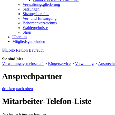
Verwaltungsgliederung
Satzungen
Sitzungsberichte
Ver- und Entsorgung
Behördenverzeichnis
Wahlergebnisse
Shop
Über uns
Mitgliedsgemeinden
Sie sind hier:
Verwaltungsgemeinschaft
>
Bürgerservice
>
Verwaltung
>
Ansprechp
Ansprechpartner
drucken
nach oben
Mitarbeiter-Telefon-Liste