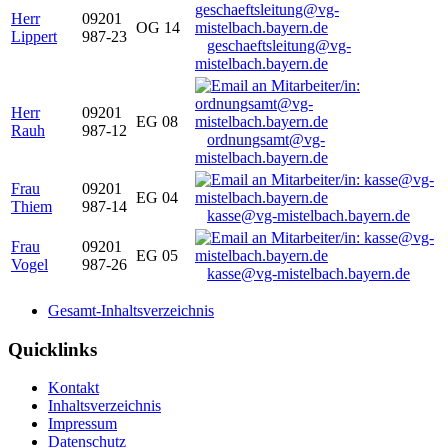
Herr
09201
OG 14
Lippert
987-23
geschaeftsleitung@vg-
mistelbach.bayern.de
Herr
09201
EG 08
Rauh
987-12
ordnungsamt@vg-
mistelbach.bayern.de
Frau
09201
EG 04
Thiem
987-14
kasse@vg-mistelbach.bayern.de
Frau
09201
EG 05
Vogel
987-26
kasse@vg-mistelbach.bayern.de
Gesamt-Inhaltsverzeichnis
Quicklinks
Kontakt
Inhaltsverzeichnis
Impressum
Datenschutz