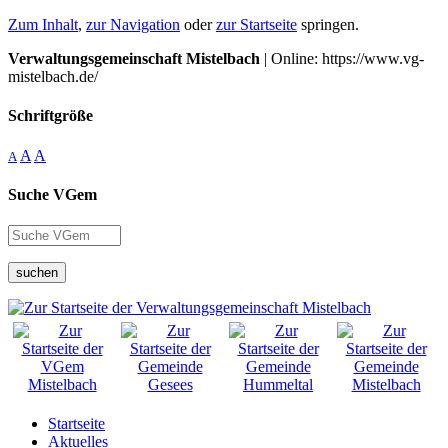
Zum Inhalt
,
zur Navigation
oder
zur Startseite
springen.
Verwaltungsgemeinschaft Mistelbach
| Online: https://www.vg-
mistelbach.de/
Schriftgröße
A
A
A
Suche VGem
suchen
Startseite
Aktuelles