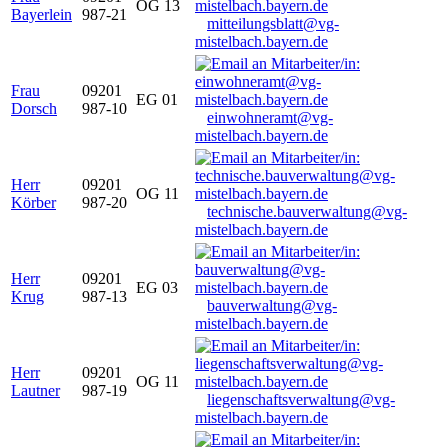
OG 13
Bayerlein
987-21
mitteilungsblatt@vg-
mistelbach.bayern.de
Frau
09201
EG 01
Dorsch
987-10
einwohneramt@vg-
mistelbach.bayern.de
Herr
09201
OG 11
Körber
987-20
technische.bauverwaltung@vg-
mistelbach.bayern.de
Herr
09201
EG 03
Krug
987-13
bauverwaltung@vg-
mistelbach.bayern.de
Herr
09201
OG 11
Lautner
987-19
liegenschaftsverwaltung@vg-
mistelbach.bayern.de