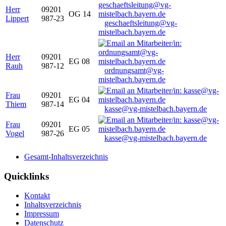
Herr
09201
OG 14
Lippert
987-23
geschaeftsleitung@vg-
mistelbach.bayern.de
Herr
09201
EG 08
Rauh
987-12
ordnungsamt@vg-
mistelbach.bayern.de
Frau
09201
EG 04
Thiem
987-14
kasse@vg-mistelbach.bayern.de
Frau
09201
EG 05
Vogel
987-26
kasse@vg-mistelbach.bayern.de
Gesamt-Inhaltsverzeichnis
Quicklinks
Kontakt
Inhaltsverzeichnis
Impressum
Datenschutz