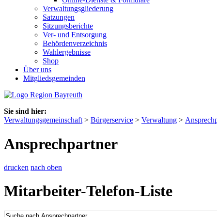
Verwaltungsgliederung
Satzungen
Sitzungsberichte
Ver- und Entsorgung
Behördenverzeichnis
Wahlergebnisse
Shop
Über uns
Mitgliedsgemeinden
Sie sind hier:
Verwaltungsgemeinschaft
>
Bürgerservice
>
Verwaltung
>
Ansprechp
Ansprechpartner
drucken
nach oben
Mitarbeiter-Telefon-Liste