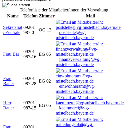
Telefonliste der Mitarbeiter/innen der Verwaltung
Name
Telefon
Zimmer
Mail
Sekretariat
09201
OG 13
/ Zentrale
987-0
poststelle@vg-
mistelbach.bayern.de
09201
Frau Bär
EG 05
987-16
finanzverwaltung@vg-
mistelbach.bayern.de
Frau
09201
EG 02
Bauer
987-28
einwohneramt@vg-
mistelbach.bayern.de
Herr
09201
EG 05
Bauer
987-15
kaemmerei@vg-
mistelbach.bayern.de
Frau
09201