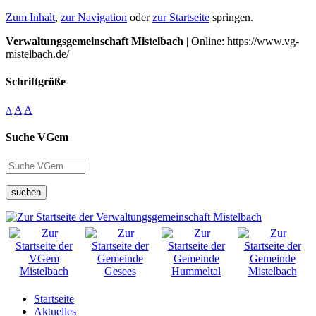
Zum Inhalt
,
zur Navigation
oder
zur Startseite
springen.
Verwaltungsgemeinschaft Mistelbach
| Online: https://www.vg-
mistelbach.de/
Schriftgröße
A
A
A
Suche VGem
suchen
Startseite
Aktuelles