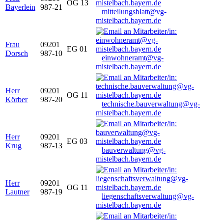
OG 13
Bayerlein
987-21
mitteilungsblatt@vg-
mistelbach.bayern.de
Frau
09201
EG 01
Dorsch
987-10
einwohneramt@vg-
mistelbach.bayern.de
Herr
09201
OG 11
Körber
987-20
technische.bauverwaltung@vg-
mistelbach.bayern.de
Herr
09201
EG 03
Krug
987-13
bauverwaltung@vg-
mistelbach.bayern.de
Herr
09201
OG 11
Lautner
987-19
liegenschaftsverwaltung@vg-
mistelbach.bayern.de