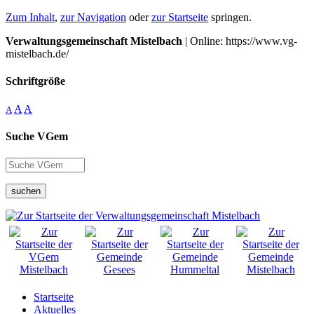
Zum Inhalt
,
zur Navigation
oder
zur Startseite
springen.
Verwaltungsgemeinschaft Mistelbach
| Online: https://www.vg-
mistelbach.de/
Schriftgröße
A
A
A
Suche VGem
suchen
Startseite
Aktuelles