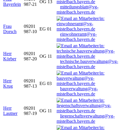
OG 13
Bayerlein
987-21
mitteilungsblatt@vg-
mistelbach.bayern.de
Frau
09201
EG 01
Dorsch
987-10
einwohneramt@vg-
mistelbach.bayern.de
Herr
09201
OG 11
Körber
987-20
technische.bauverwaltung@vg-
mistelbach.bayern.de
Herr
09201
EG 03
Krug
987-13
bauverwaltung@vg-
mistelbach.bayern.de
Herr
09201
OG 11
Lautner
987-19
liegenschaftsverwaltung@vg-
mistelbach.bayern.de