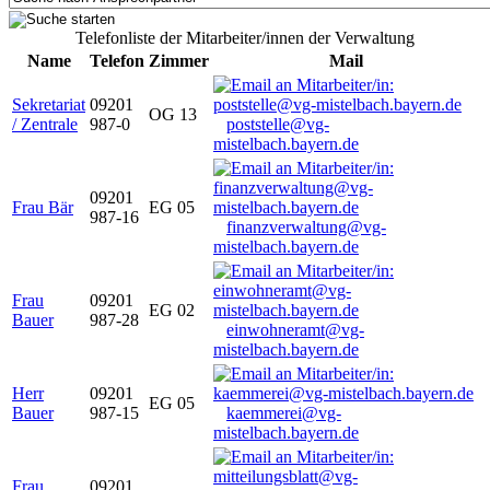
Telefonliste der Mitarbeiter/innen der Verwaltung
Name
Telefon
Zimmer
Mail
Sekretariat
09201
OG 13
/ Zentrale
987-0
poststelle@vg-
mistelbach.bayern.de
09201
Frau Bär
EG 05
987-16
finanzverwaltung@vg-
mistelbach.bayern.de
Frau
09201
EG 02
Bauer
987-28
einwohneramt@vg-
mistelbach.bayern.de
Herr
09201
EG 05
Bauer
987-15
kaemmerei@vg-
mistelbach.bayern.de
Frau
09201