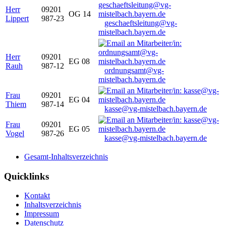
Herr
09201
OG 14
Lippert
987-23
geschaeftsleitung@vg-
mistelbach.bayern.de
Herr
09201
EG 08
Rauh
987-12
ordnungsamt@vg-
mistelbach.bayern.de
Frau
09201
EG 04
Thiem
987-14
kasse@vg-mistelbach.bayern.de
Frau
09201
EG 05
Vogel
987-26
kasse@vg-mistelbach.bayern.de
Gesamt-Inhaltsverzeichnis
Quicklinks
Kontakt
Inhaltsverzeichnis
Impressum
Datenschutz