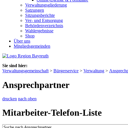
Verwaltungsgliederung
Satzungen
Sitzungsberichte
Ver- und Entsorgung
Behördenverzeichnis
Wahlergebnisse
Shop
Über uns
Mitgliedsgemeinden
Sie sind hier:
Verwaltungsgemeinschaft
>
Bürgerservice
>
Verwaltung
>
Ansprechp
Ansprechpartner
drucken
nach oben
Mitarbeiter-Telefon-Liste