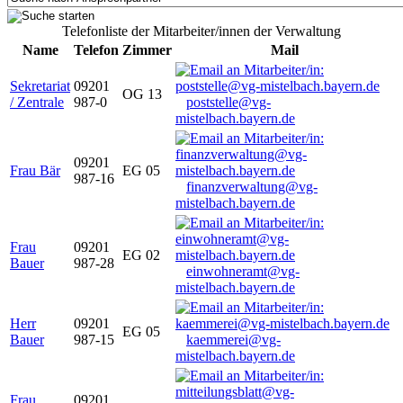
Telefonliste der Mitarbeiter/innen der Verwaltung
Name
Telefon
Zimmer
Mail
Sekretariat
09201
OG 13
/ Zentrale
987-0
poststelle@vg-
mistelbach.bayern.de
09201
Frau Bär
EG 05
987-16
finanzverwaltung@vg-
mistelbach.bayern.de
Frau
09201
EG 02
Bauer
987-28
einwohneramt@vg-
mistelbach.bayern.de
Herr
09201
EG 05
Bauer
987-15
kaemmerei@vg-
mistelbach.bayern.de
Frau
09201