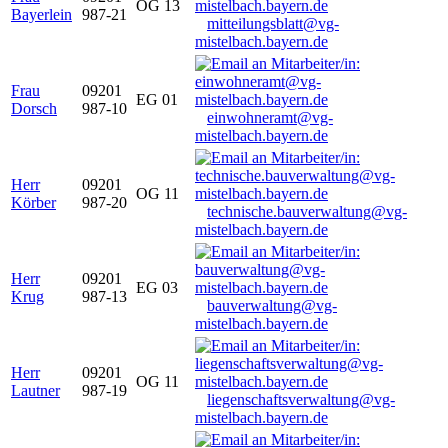
OG 13
Bayerlein
987-21
mitteilungsblatt@vg-
mistelbach.bayern.de
Frau
09201
EG 01
Dorsch
987-10
einwohneramt@vg-
mistelbach.bayern.de
Herr
09201
OG 11
Körber
987-20
technische.bauverwaltung@vg-
mistelbach.bayern.de
Herr
09201
EG 03
Krug
987-13
bauverwaltung@vg-
mistelbach.bayern.de
Herr
09201
OG 11
Lautner
987-19
liegenschaftsverwaltung@vg-
mistelbach.bayern.de