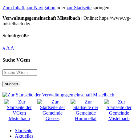
Zum Inhalt
,
zur Navigation
oder
zur Startseite
springen.
Verwaltungsgemeinschaft Mistelbach
| Online: https://www.vg-
mistelbach.de/
Schriftgröße
A
A
A
Suche VGem
suchen
Startseite
Aktuelles