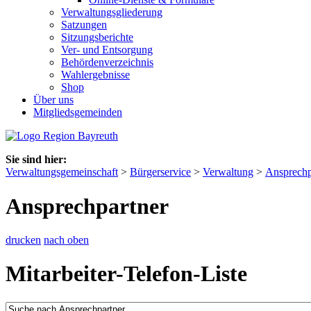
Verwaltungsgliederung
Satzungen
Sitzungsberichte
Ver- und Entsorgung
Behördenverzeichnis
Wahlergebnisse
Shop
Über uns
Mitgliedsgemeinden
Sie sind hier:
Verwaltungsgemeinschaft
>
Bürgerservice
>
Verwaltung
>
Ansprechp
Ansprechpartner
drucken
nach oben
Mitarbeiter-Telefon-Liste