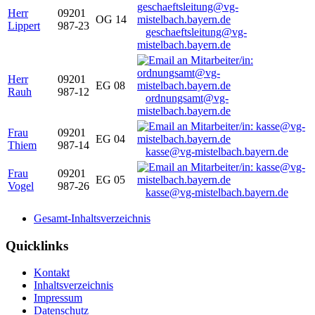
Herr
09201
OG 14
Lippert
987-23
geschaeftsleitung@vg-
mistelbach.bayern.de
Herr
09201
EG 08
Rauh
987-12
ordnungsamt@vg-
mistelbach.bayern.de
Frau
09201
EG 04
Thiem
987-14
kasse@vg-mistelbach.bayern.de
Frau
09201
EG 05
Vogel
987-26
kasse@vg-mistelbach.bayern.de
Gesamt-Inhaltsverzeichnis
Quicklinks
Kontakt
Inhaltsverzeichnis
Impressum
Datenschutz