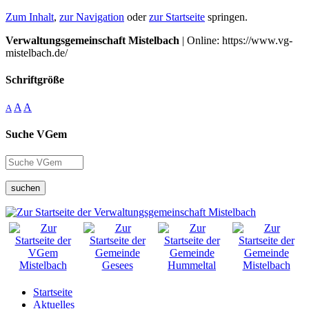
Zum Inhalt
,
zur Navigation
oder
zur Startseite
springen.
Verwaltungsgemeinschaft Mistelbach
| Online: https://www.vg-
mistelbach.de/
Schriftgröße
A
A
A
Suche VGem
suchen
Startseite
Aktuelles