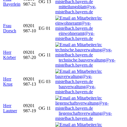
OG 13
Bayerlein
987-21
mitteilungsblatt@vg-
mistelbach.bayern.de
Frau
09201
EG 01
Dorsch
987-10
einwohneramt@vg-
mistelbach.bayern.de
Herr
09201
OG 11
Körber
987-20
technische.bauverwaltung@vg-
mistelbach.bayern.de
Herr
09201
EG 03
Krug
987-13
bauverwaltung@vg-
mistelbach.bayern.de
Herr
09201
OG 11
Lautner
987-19
liegenschaftsverwaltung@vg-
mistelbach.bayern.de