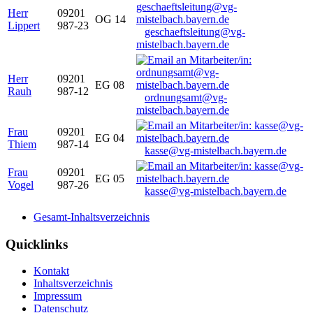
Herr
09201
OG 14
Lippert
987-23
geschaeftsleitung@vg-
mistelbach.bayern.de
Herr
09201
EG 08
Rauh
987-12
ordnungsamt@vg-
mistelbach.bayern.de
Frau
09201
EG 04
Thiem
987-14
kasse@vg-mistelbach.bayern.de
Frau
09201
EG 05
Vogel
987-26
kasse@vg-mistelbach.bayern.de
Gesamt-Inhaltsverzeichnis
Quicklinks
Kontakt
Inhaltsverzeichnis
Impressum
Datenschutz