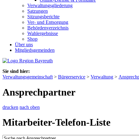
Verwaltungsgliederung
Satzungen
Sitzungsberichte
Ver- und Entsorgung
Behördenverzeichnis
Wahlergebnisse
Shop
Über uns
Mitgliedsgemeinden
Sie sind hier:
Verwaltungsgemeinschaft
>
Bürgerservice
>
Verwaltung
>
Ansprechp
Ansprechpartner
drucken
nach oben
Mitarbeiter-Telefon-Liste