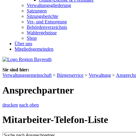
Verwaltungsgliederung
Satzungen
Sitzungsberichte
Ver- und Entsorgung
Behördenverzeichnis
Wahlergebnisse
Shop
Über uns
Mitgliedsgemeinden
Sie sind hier:
Verwaltungsgemeinschaft
>
Bürgerservice
>
Verwaltung
>
Ansprechp
Ansprechpartner
drucken
nach oben
Mitarbeiter-Telefon-Liste