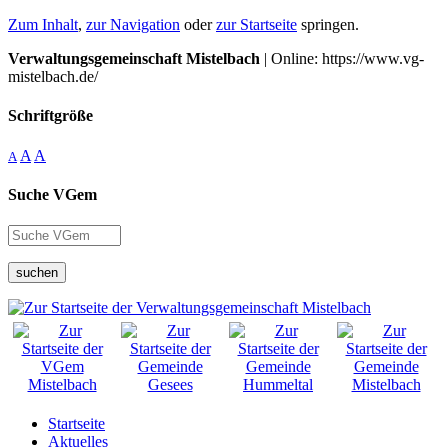
Zum Inhalt
,
zur Navigation
oder
zur Startseite
springen.
Verwaltungsgemeinschaft Mistelbach
| Online: https://www.vg-
mistelbach.de/
Schriftgröße
A
A
A
Suche VGem
suchen
Startseite
Aktuelles