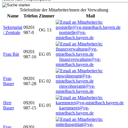
Telefonliste der Mitarbeiter/innen der Verwaltung
Name
Telefon
Zimmer
Mail
Sekretariat
09201
OG 13
/ Zentrale
987-0
poststelle@vg-
mistelbach.bayern.de
09201
Frau Bär
EG 05
987-16
finanzverwaltung@vg-
mistelbach.bayern.de
Frau
09201
EG 02
Bauer
987-28
einwohneramt@vg-
mistelbach.bayern.de
Herr
09201
EG 05
Bauer
987-15
kaemmerei@vg-
mistelbach.bayern.de
Frau
09201