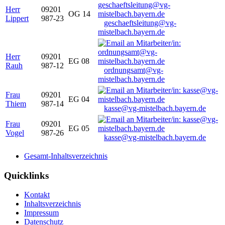
Herr
09201
OG 14
Lippert
987-23
geschaeftsleitung@vg-
mistelbach.bayern.de
Herr
09201
EG 08
Rauh
987-12
ordnungsamt@vg-
mistelbach.bayern.de
Frau
09201
EG 04
Thiem
987-14
kasse@vg-mistelbach.bayern.de
Frau
09201
EG 05
Vogel
987-26
kasse@vg-mistelbach.bayern.de
Gesamt-Inhaltsverzeichnis
Quicklinks
Kontakt
Inhaltsverzeichnis
Impressum
Datenschutz