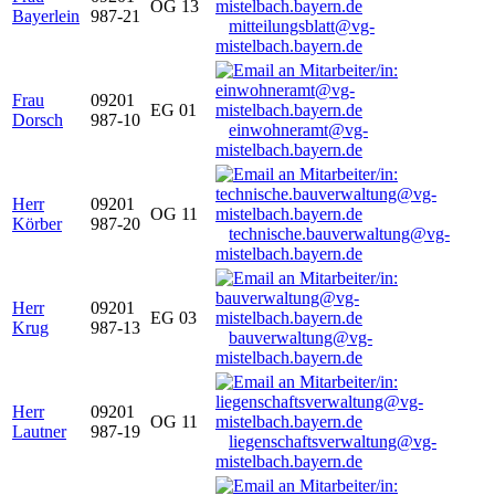
OG 13
Bayerlein
987-21
mitteilungsblatt@vg-
mistelbach.bayern.de
Frau
09201
EG 01
Dorsch
987-10
einwohneramt@vg-
mistelbach.bayern.de
Herr
09201
OG 11
Körber
987-20
technische.bauverwaltung@vg-
mistelbach.bayern.de
Herr
09201
EG 03
Krug
987-13
bauverwaltung@vg-
mistelbach.bayern.de
Herr
09201
OG 11
Lautner
987-19
liegenschaftsverwaltung@vg-
mistelbach.bayern.de