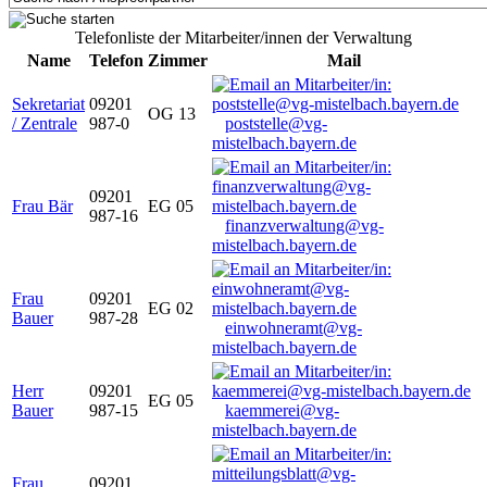
Telefonliste der Mitarbeiter/innen der Verwaltung
Name
Telefon
Zimmer
Mail
Sekretariat
09201
OG 13
/ Zentrale
987-0
poststelle@vg-
mistelbach.bayern.de
09201
Frau Bär
EG 05
987-16
finanzverwaltung@vg-
mistelbach.bayern.de
Frau
09201
EG 02
Bauer
987-28
einwohneramt@vg-
mistelbach.bayern.de
Herr
09201
EG 05
Bauer
987-15
kaemmerei@vg-
mistelbach.bayern.de
Frau
09201