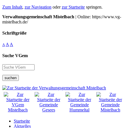
Zum Inhalt
,
zur Navigation
oder
zur Startseite
springen.
Verwaltungsgemeinschaft Mistelbach
| Online: https://www.vg-
mistelbach.de/
Schriftgröße
A
A
A
Suche VGem
suchen
Startseite
Aktuelles