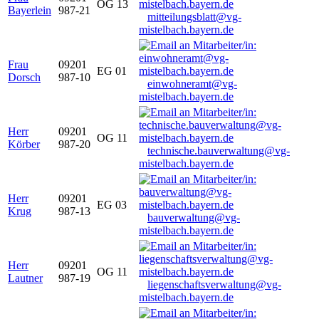
OG 13
Bayerlein
987-21
mitteilungsblatt@vg-
mistelbach.bayern.de
Frau
09201
EG 01
Dorsch
987-10
einwohneramt@vg-
mistelbach.bayern.de
Herr
09201
OG 11
Körber
987-20
technische.bauverwaltung@vg-
mistelbach.bayern.de
Herr
09201
EG 03
Krug
987-13
bauverwaltung@vg-
mistelbach.bayern.de
Herr
09201
OG 11
Lautner
987-19
liegenschaftsverwaltung@vg-
mistelbach.bayern.de