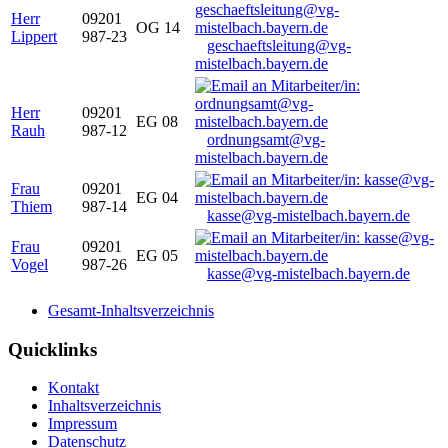
Herr
09201
OG 14
Lippert
987-23
geschaeftsleitung@vg-
mistelbach.bayern.de
Herr
09201
EG 08
Rauh
987-12
ordnungsamt@vg-
mistelbach.bayern.de
Frau
09201
EG 04
Thiem
987-14
kasse@vg-mistelbach.bayern.de
Frau
09201
EG 05
Vogel
987-26
kasse@vg-mistelbach.bayern.de
Gesamt-Inhaltsverzeichnis
Quicklinks
Kontakt
Inhaltsverzeichnis
Impressum
Datenschutz