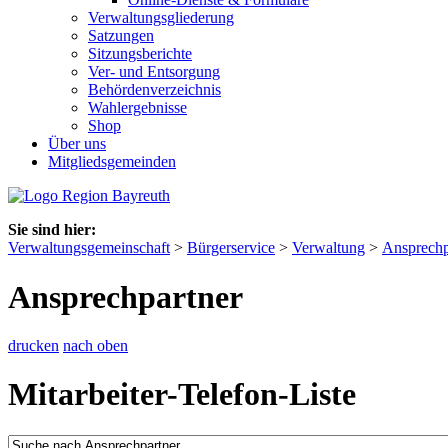
Verwaltungsgliederung
Satzungen
Sitzungsberichte
Ver- und Entsorgung
Behördenverzeichnis
Wahlergebnisse
Shop
Über uns
Mitgliedsgemeinden
Sie sind hier:
Verwaltungsgemeinschaft
>
Bürgerservice
>
Verwaltung
>
Ansprechp
Ansprechpartner
drucken
nach oben
Mitarbeiter-Telefon-Liste