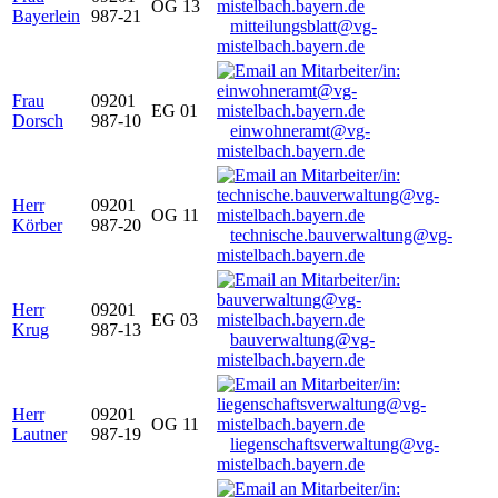
OG 13
Bayerlein
987-21
mitteilungsblatt@vg-
mistelbach.bayern.de
Frau
09201
EG 01
Dorsch
987-10
einwohneramt@vg-
mistelbach.bayern.de
Herr
09201
OG 11
Körber
987-20
technische.bauverwaltung@vg-
mistelbach.bayern.de
Herr
09201
EG 03
Krug
987-13
bauverwaltung@vg-
mistelbach.bayern.de
Herr
09201
OG 11
Lautner
987-19
liegenschaftsverwaltung@vg-
mistelbach.bayern.de