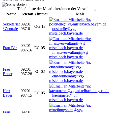
Telefonliste der Mitarbeiter/innen der Verwaltung
Name
Telefon
Zimmer
Mail
Sekretariat
09201
OG 13
/ Zentrale
987-0
poststelle@vg-
mistelbach.bayern.de
09201
Frau Bär
EG 05
987-16
finanzverwaltung@vg-
mistelbach.bayern.de
Frau
09201
EG 02
Bauer
987-28
einwohneramt@vg-
mistelbach.bayern.de
Herr
09201
EG 05
Bauer
987-15
kaemmerei@vg-
mistelbach.bayern.de
Frau
09201