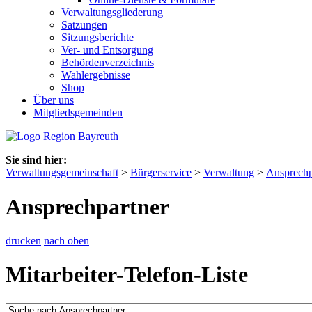
Verwaltungsgliederung
Satzungen
Sitzungsberichte
Ver- und Entsorgung
Behördenverzeichnis
Wahlergebnisse
Shop
Über uns
Mitgliedsgemeinden
Sie sind hier:
Verwaltungsgemeinschaft
>
Bürgerservice
>
Verwaltung
>
Ansprechp
Ansprechpartner
drucken
nach oben
Mitarbeiter-Telefon-Liste