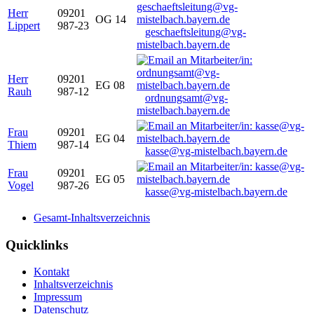
Herr
09201
OG 14
Lippert
987-23
geschaeftsleitung@vg-
mistelbach.bayern.de
Herr
09201
EG 08
Rauh
987-12
ordnungsamt@vg-
mistelbach.bayern.de
Frau
09201
EG 04
Thiem
987-14
kasse@vg-mistelbach.bayern.de
Frau
09201
EG 05
Vogel
987-26
kasse@vg-mistelbach.bayern.de
Gesamt-Inhaltsverzeichnis
Quicklinks
Kontakt
Inhaltsverzeichnis
Impressum
Datenschutz