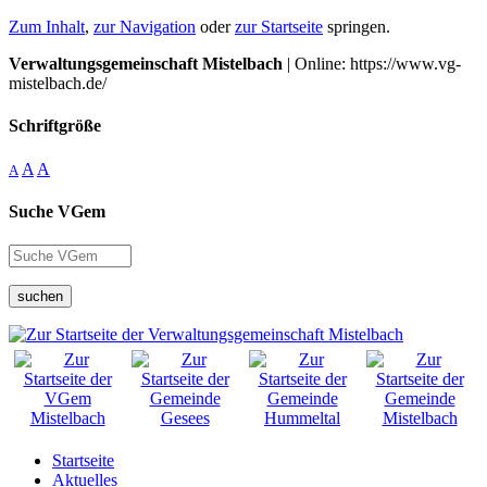
Zum Inhalt
,
zur Navigation
oder
zur Startseite
springen.
Verwaltungsgemeinschaft Mistelbach
| Online: https://www.vg-
mistelbach.de/
Schriftgröße
A
A
A
Suche VGem
suchen
Startseite
Aktuelles