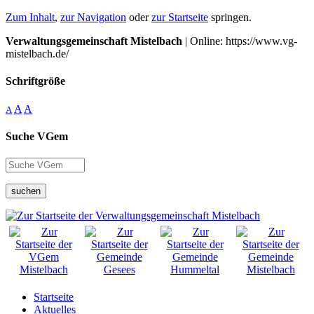
Zum Inhalt
,
zur Navigation
oder
zur Startseite
springen.
Verwaltungsgemeinschaft Mistelbach
| Online: https://www.vg-
mistelbach.de/
Schriftgröße
A
A
A
Suche VGem
suchen
Startseite
Aktuelles