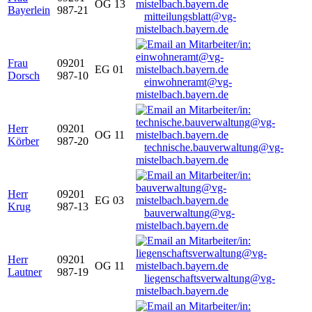
OG 13
Bayerlein
987-21
mitteilungsblatt@vg-
mistelbach.bayern.de
Frau
09201
EG 01
Dorsch
987-10
einwohneramt@vg-
mistelbach.bayern.de
Herr
09201
OG 11
Körber
987-20
technische.bauverwaltung@vg-
mistelbach.bayern.de
Herr
09201
EG 03
Krug
987-13
bauverwaltung@vg-
mistelbach.bayern.de
Herr
09201
OG 11
Lautner
987-19
liegenschaftsverwaltung@vg-
mistelbach.bayern.de