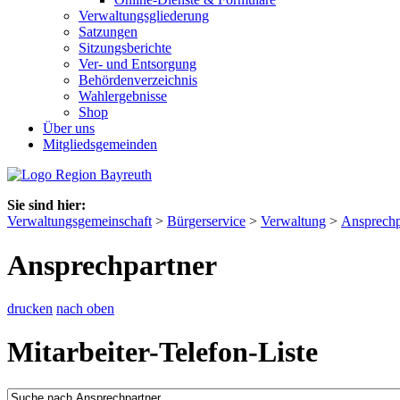
Verwaltungsgliederung
Satzungen
Sitzungsberichte
Ver- und Entsorgung
Behördenverzeichnis
Wahlergebnisse
Shop
Über uns
Mitgliedsgemeinden
Sie sind hier:
Verwaltungsgemeinschaft
>
Bürgerservice
>
Verwaltung
>
Ansprechp
Ansprechpartner
drucken
nach oben
Mitarbeiter-Telefon-Liste