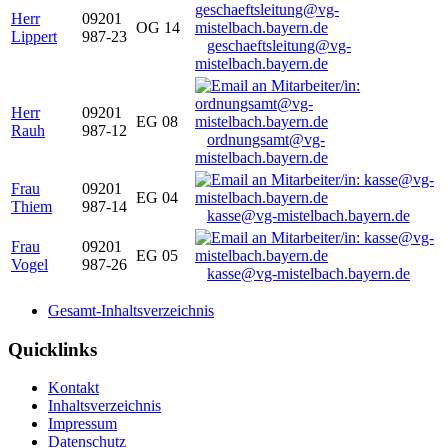
Herr
09201
OG 14
Lippert
987-23
geschaeftsleitung@vg-
mistelbach.bayern.de
Herr
09201
EG 08
Rauh
987-12
ordnungsamt@vg-
mistelbach.bayern.de
Frau
09201
EG 04
Thiem
987-14
kasse@vg-mistelbach.bayern.de
Frau
09201
EG 05
Vogel
987-26
kasse@vg-mistelbach.bayern.de
Gesamt-Inhaltsverzeichnis
Quicklinks
Kontakt
Inhaltsverzeichnis
Impressum
Datenschutz