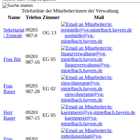
Telefonliste der Mitarbeiter/innen der Verwaltung
Name
Telefon
Zimmer
Mail
Sekretariat
09201
OG 13
/ Zentrale
987-0
poststelle@vg-
mistelbach.bayern.de
09201
Frau Bär
EG 05
987-16
finanzverwaltung@vg-
mistelbach.bayern.de
Frau
09201
EG 02
Bauer
987-28
einwohneramt@vg-
mistelbach.bayern.de
Herr
09201
EG 05
Bauer
987-15
kaemmerei@vg-
mistelbach.bayern.de
Frau
09201