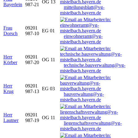
OG 13
Bayerlein
987-21
mitteilungsblatt@vg-
mistelbach.bayern.de
Frau
09201
EG 01
Dorsch
987-10
einwohneramt@vg-
mistelbach.bayern.de
Herr
09201
OG 11
Körber
987-20
technische.bauverwaltung@vg-
mistelbach.bayern.de
Herr
09201
EG 03
Krug
987-13
bauverwaltung@vg-
mistelbach.bayern.de
Herr
09201
OG 11
Lautner
987-19
liegenschaftsverwaltung@vg-
mistelbach.bayern.de