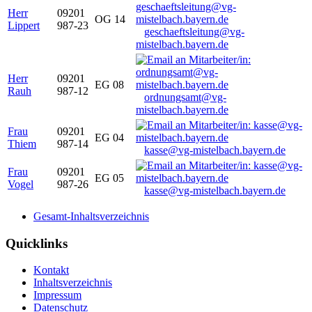
Herr
09201
OG 14
Lippert
987-23
geschaeftsleitung@vg-
mistelbach.bayern.de
Herr
09201
EG 08
Rauh
987-12
ordnungsamt@vg-
mistelbach.bayern.de
Frau
09201
EG 04
Thiem
987-14
kasse@vg-mistelbach.bayern.de
Frau
09201
EG 05
Vogel
987-26
kasse@vg-mistelbach.bayern.de
Gesamt-Inhaltsverzeichnis
Quicklinks
Kontakt
Inhaltsverzeichnis
Impressum
Datenschutz