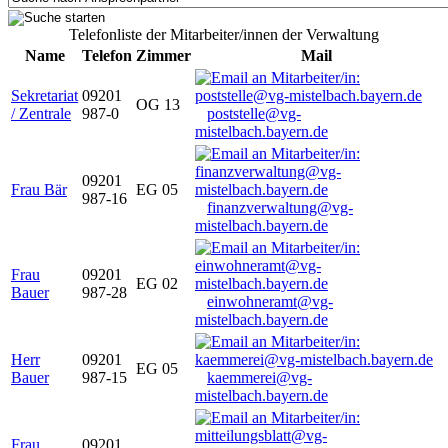
Telefonliste der Mitarbeiter/innen der Verwaltung
Name
Telefon
Zimmer
Mail
Sekretariat
09201
OG 13
/ Zentrale
987-0
poststelle@vg-
mistelbach.bayern.de
09201
Frau Bär
EG 05
987-16
finanzverwaltung@vg-
mistelbach.bayern.de
Frau
09201
EG 02
Bauer
987-28
einwohneramt@vg-
mistelbach.bayern.de
Herr
09201
EG 05
Bauer
987-15
kaemmerei@vg-
mistelbach.bayern.de
Frau
09201