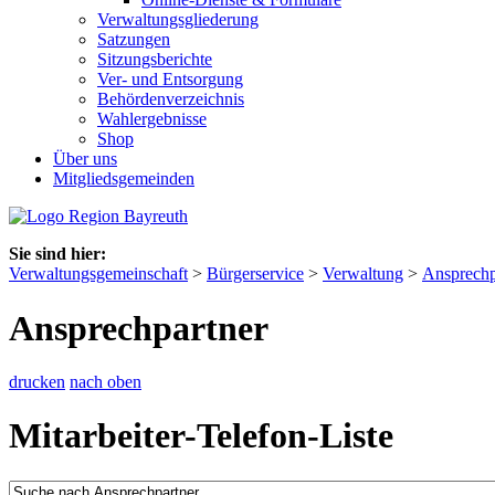
Verwaltungsgliederung
Satzungen
Sitzungsberichte
Ver- und Entsorgung
Behördenverzeichnis
Wahlergebnisse
Shop
Über uns
Mitgliedsgemeinden
Sie sind hier:
Verwaltungsgemeinschaft
>
Bürgerservice
>
Verwaltung
>
Ansprechp
Ansprechpartner
drucken
nach oben
Mitarbeiter-Telefon-Liste