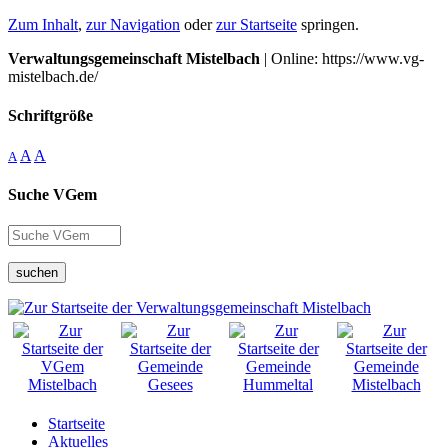
Zum Inhalt
,
zur Navigation
oder
zur Startseite
springen.
Verwaltungsgemeinschaft Mistelbach
| Online: https://www.vg-
mistelbach.de/
Schriftgröße
A
A
A
Suche VGem
suchen
Startseite
Aktuelles