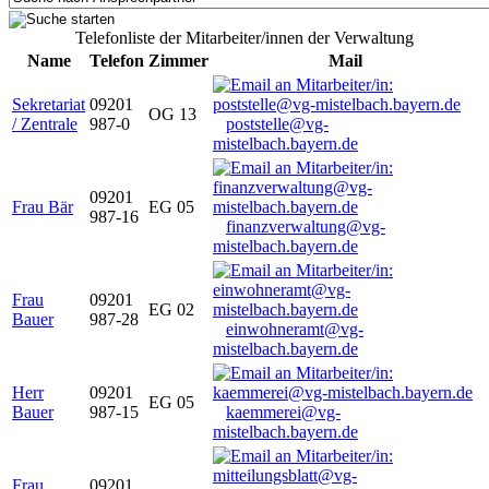
Telefonliste der Mitarbeiter/innen der Verwaltung
Name
Telefon
Zimmer
Mail
Sekretariat
09201
OG 13
/ Zentrale
987-0
poststelle@vg-
mistelbach.bayern.de
09201
Frau Bär
EG 05
987-16
finanzverwaltung@vg-
mistelbach.bayern.de
Frau
09201
EG 02
Bauer
987-28
einwohneramt@vg-
mistelbach.bayern.de
Herr
09201
EG 05
Bauer
987-15
kaemmerei@vg-
mistelbach.bayern.de
Frau
09201