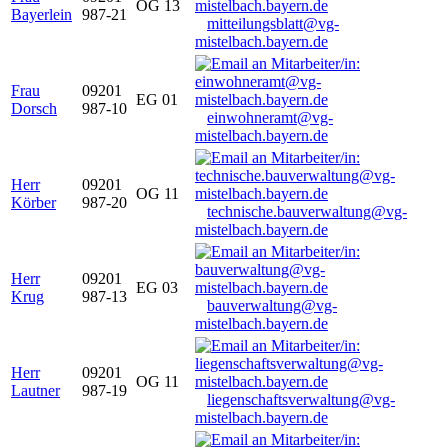
OG 13
Bayerlein
987-21
mitteilungsblatt@vg-
mistelbach.bayern.de
Frau
09201
EG 01
Dorsch
987-10
einwohneramt@vg-
mistelbach.bayern.de
Herr
09201
OG 11
Körber
987-20
technische.bauverwaltung@vg-
mistelbach.bayern.de
Herr
09201
EG 03
Krug
987-13
bauverwaltung@vg-
mistelbach.bayern.de
Herr
09201
OG 11
Lautner
987-19
liegenschaftsverwaltung@vg-
mistelbach.bayern.de