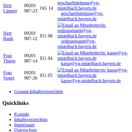
Herr
09201
OG 14
Lippert
987-23
geschaeftsleitung@vg-
mistelbach.bayern.de
Herr
09201
EG 08
Rauh
987-12
ordnungsamt@vg-
mistelbach.bayern.de
Frau
09201
EG 04
Thiem
987-14
kasse@vg-mistelbach.bayern.de
Frau
09201
EG 05
Vogel
987-26
kasse@vg-mistelbach.bayern.de
Gesamt-Inhaltsverzeichnis
Quicklinks
Kontakt
Inhaltsverzeichnis
Impressum
Datenschutz