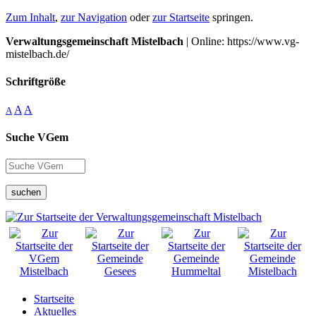
Zum Inhalt
,
zur Navigation
oder
zur Startseite
springen.
Verwaltungsgemeinschaft Mistelbach
| Online: https://www.vg-
mistelbach.de/
Schriftgröße
A
A
A
Suche VGem
suchen
Startseite
Aktuelles