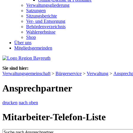
Verwaltungsgliederung
Satzungen
Sitzungsberichte
Ver- und Entsorgung
Behördenverzeichnis
Wahlergebnisse
Shop
Über uns
Mitgliedsgemeinden
Sie sind hier:
Verwaltungsgemeinschaft
>
Bürgerservice
>
Verwaltung
>
Ansprechp
Ansprechpartner
drucken
nach oben
Mitarbeiter-Telefon-Liste