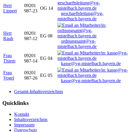
Herr
09201
OG 14
Lippert
987-23
geschaeftsleitung@vg-
mistelbach.bayern.de
Herr
09201
EG 08
Rauh
987-12
ordnungsamt@vg-
mistelbach.bayern.de
Frau
09201
EG 04
Thiem
987-14
kasse@vg-mistelbach.bayern.de
Frau
09201
EG 05
Vogel
987-26
kasse@vg-mistelbach.bayern.de
Gesamt-Inhaltsverzeichnis
Quicklinks
Kontakt
Inhaltsverzeichnis
Impressum
Datenschutz