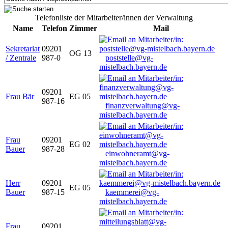
Telefonliste der Mitarbeiter/innen der Verwaltung
Name
Telefon
Zimmer
Mail
Sekretariat
09201
OG 13
/ Zentrale
987-0
poststelle@vg-
mistelbach.bayern.de
09201
Frau Bär
EG 05
987-16
finanzverwaltung@vg-
mistelbach.bayern.de
Frau
09201
EG 02
Bauer
987-28
einwohneramt@vg-
mistelbach.bayern.de
Herr
09201
EG 05
Bauer
987-15
kaemmerei@vg-
mistelbach.bayern.de
Frau
09201