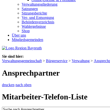
Verwaltungsgliederung
Satzungen
Sitzungsberichte
Ver- und Entsorgung
Behördenverzeichnis
Wahlergebnisse
Shop
Über uns
Mitgliedsgemeinden
Sie sind hier:
Verwaltungsgemeinschaft
>
Bürgerservice
>
Verwaltung
>
Ansprechp
Ansprechpartner
drucken
nach oben
Mitarbeiter-Telefon-Liste