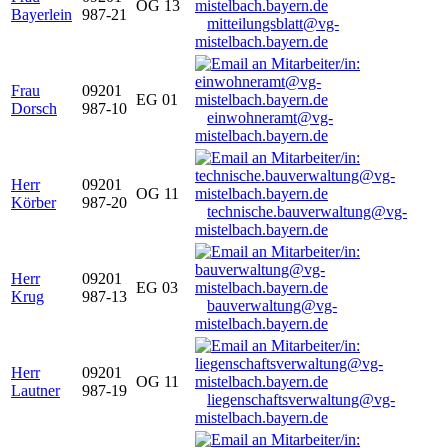
OG 13
Bayerlein
987-21
mitteilungsblatt@vg-
mistelbach.bayern.de
Frau
09201
EG 01
Dorsch
987-10
einwohneramt@vg-
mistelbach.bayern.de
Herr
09201
OG 11
Körber
987-20
technische.bauverwaltung@vg-
mistelbach.bayern.de
Herr
09201
EG 03
Krug
987-13
bauverwaltung@vg-
mistelbach.bayern.de
Herr
09201
OG 11
Lautner
987-19
liegenschaftsverwaltung@vg-
mistelbach.bayern.de