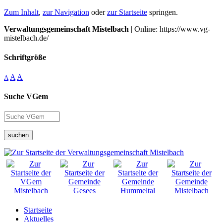
Zum Inhalt
,
zur Navigation
oder
zur Startseite
springen.
Verwaltungsgemeinschaft Mistelbach
| Online: https://www.vg-
mistelbach.de/
Schriftgröße
A
A
A
Suche VGem
suchen
Startseite
Aktuelles