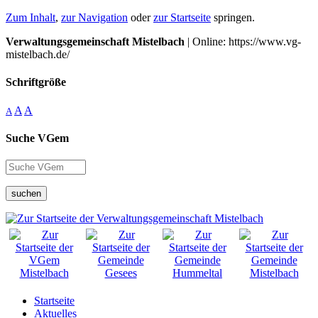
Zum Inhalt
,
zur Navigation
oder
zur Startseite
springen.
Verwaltungsgemeinschaft Mistelbach
| Online: https://www.vg-
mistelbach.de/
Schriftgröße
A
A
A
Suche VGem
suchen
Startseite
Aktuelles