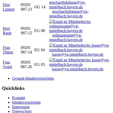
Herr
09201
OG 14
Lippert
987-23
geschaeftsleitung@vg-
mistelbach.bayern.de
Herr
09201
EG 08
Rauh
987-12
ordnungsamt@vg-
mistelbach.bayern.de
Frau
09201
EG 04
Thiem
987-14
kasse@vg-mistelbach.bayern.de
Frau
09201
EG 05
Vogel
987-26
kasse@vg-mistelbach.bayern.de
Gesamt-Inhaltsverzeichnis
Quicklinks
Kontakt
Inhaltsverzeichnis
Impressum
Datenschutz