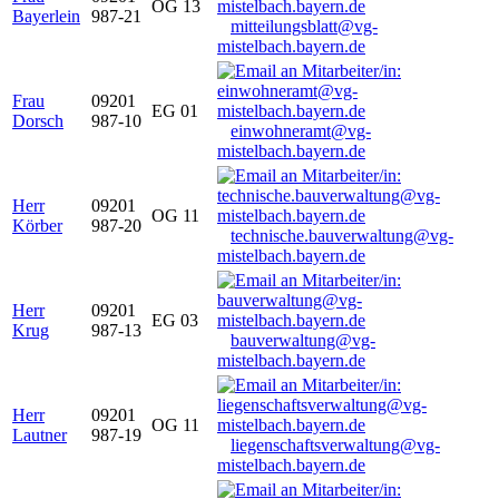
OG 13
Bayerlein
987-21
mitteilungsblatt@vg-
mistelbach.bayern.de
Frau
09201
EG 01
Dorsch
987-10
einwohneramt@vg-
mistelbach.bayern.de
Herr
09201
OG 11
Körber
987-20
technische.bauverwaltung@vg-
mistelbach.bayern.de
Herr
09201
EG 03
Krug
987-13
bauverwaltung@vg-
mistelbach.bayern.de
Herr
09201
OG 11
Lautner
987-19
liegenschaftsverwaltung@vg-
mistelbach.bayern.de