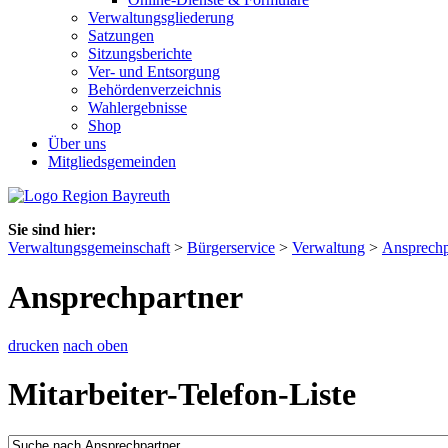
Verwaltungsgliederung
Satzungen
Sitzungsberichte
Ver- und Entsorgung
Behördenverzeichnis
Wahlergebnisse
Shop
Über uns
Mitgliedsgemeinden
Sie sind hier:
Verwaltungsgemeinschaft
>
Bürgerservice
>
Verwaltung
>
Ansprechp
Ansprechpartner
drucken
nach oben
Mitarbeiter-Telefon-Liste