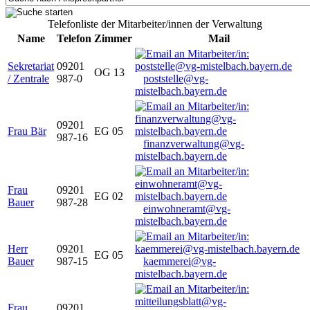
Telefonliste der Mitarbeiter/innen der Verwaltung
Name
Telefon
Zimmer
Mail
Sekretariat
09201
OG 13
/ Zentrale
987-0
poststelle@vg-
mistelbach.bayern.de
09201
Frau Bär
EG 05
987-16
finanzverwaltung@vg-
mistelbach.bayern.de
Frau
09201
EG 02
Bauer
987-28
einwohneramt@vg-
mistelbach.bayern.de
Herr
09201
EG 05
Bauer
987-15
kaemmerei@vg-
mistelbach.bayern.de
Frau
09201