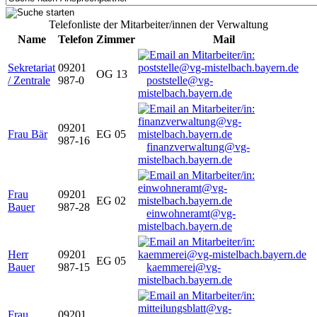
Telefonliste der Mitarbeiter/innen der Verwaltung
Name
Telefon
Zimmer
Mail
Sekretariat
09201
OG 13
/ Zentrale
987-0
poststelle@vg-
mistelbach.bayern.de
09201
Frau Bär
EG 05
987-16
finanzverwaltung@vg-
mistelbach.bayern.de
Frau
09201
EG 02
Bauer
987-28
einwohneramt@vg-
mistelbach.bayern.de
Herr
09201
EG 05
Bauer
987-15
kaemmerei@vg-
mistelbach.bayern.de
Frau
09201