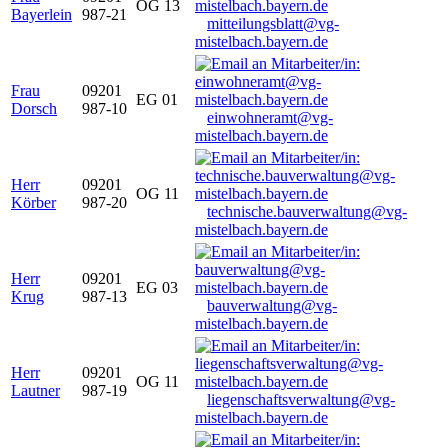
OG 13
Bayerlein
987-21
mitteilungsblatt@vg-
mistelbach.bayern.de
Frau
09201
EG 01
Dorsch
987-10
einwohneramt@vg-
mistelbach.bayern.de
Herr
09201
OG 11
Körber
987-20
technische.bauverwaltung@vg-
mistelbach.bayern.de
Herr
09201
EG 03
Krug
987-13
bauverwaltung@vg-
mistelbach.bayern.de
Herr
09201
OG 11
Lautner
987-19
liegenschaftsverwaltung@vg-
mistelbach.bayern.de