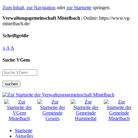
Zum Inhalt
,
zur Navigation
oder
zur Startseite
springen.
Verwaltungsgemeinschaft Mistelbach
| Online: https://www.vg-
mistelbach.de/
Schriftgröße
A
A
A
Suche VGem
suchen
Startseite
Aktuelles