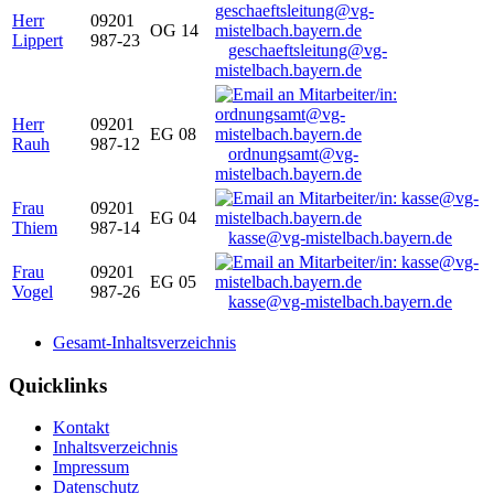
Herr
09201
OG 14
Lippert
987-23
geschaeftsleitung@vg-
mistelbach.bayern.de
Herr
09201
EG 08
Rauh
987-12
ordnungsamt@vg-
mistelbach.bayern.de
Frau
09201
EG 04
Thiem
987-14
kasse@vg-mistelbach.bayern.de
Frau
09201
EG 05
Vogel
987-26
kasse@vg-mistelbach.bayern.de
Gesamt-Inhaltsverzeichnis
Quicklinks
Kontakt
Inhaltsverzeichnis
Impressum
Datenschutz