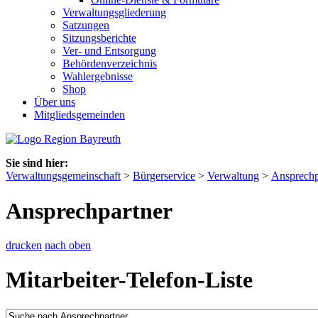
Verwaltungsgliederung
Satzungen
Sitzungsberichte
Ver- und Entsorgung
Behördenverzeichnis
Wahlergebnisse
Shop
Über uns
Mitgliedsgemeinden
Sie sind hier:
Verwaltungsgemeinschaft
>
Bürgerservice
>
Verwaltung
>
Ansprechp
Ansprechpartner
drucken
nach oben
Mitarbeiter-Telefon-Liste