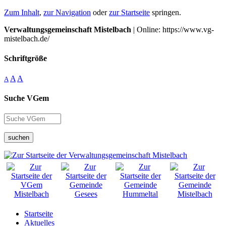
Zum Inhalt
,
zur Navigation
oder
zur Startseite
springen.
Verwaltungsgemeinschaft Mistelbach
| Online: https://www.vg-
mistelbach.de/
Schriftgröße
A
A
A
Suche VGem
suchen
Startseite
Aktuelles