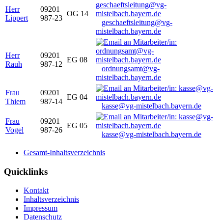
Herr
09201
OG 14
Lippert
987-23
geschaeftsleitung@vg-
mistelbach.bayern.de
Herr
09201
EG 08
Rauh
987-12
ordnungsamt@vg-
mistelbach.bayern.de
Frau
09201
EG 04
Thiem
987-14
kasse@vg-mistelbach.bayern.de
Frau
09201
EG 05
Vogel
987-26
kasse@vg-mistelbach.bayern.de
Gesamt-Inhaltsverzeichnis
Quicklinks
Kontakt
Inhaltsverzeichnis
Impressum
Datenschutz