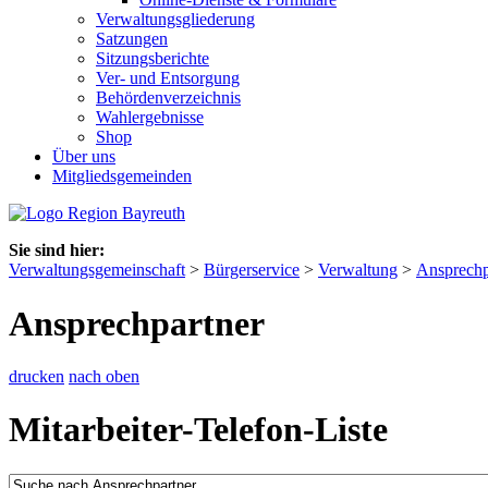
Verwaltungsgliederung
Satzungen
Sitzungsberichte
Ver- und Entsorgung
Behördenverzeichnis
Wahlergebnisse
Shop
Über uns
Mitgliedsgemeinden
Sie sind hier:
Verwaltungsgemeinschaft
>
Bürgerservice
>
Verwaltung
>
Ansprechp
Ansprechpartner
drucken
nach oben
Mitarbeiter-Telefon-Liste