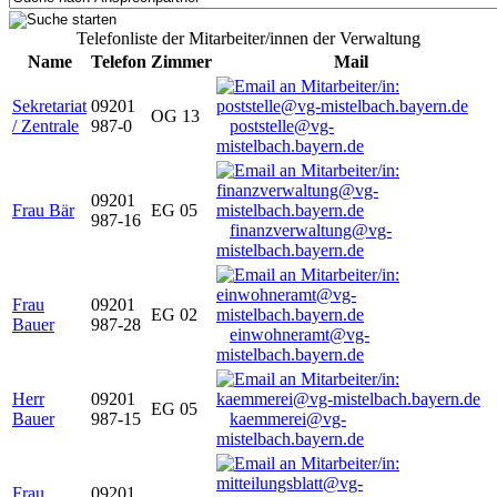
Telefonliste der Mitarbeiter/innen der Verwaltung
Name
Telefon
Zimmer
Mail
Sekretariat
09201
OG 13
/ Zentrale
987-0
poststelle@vg-
mistelbach.bayern.de
09201
Frau Bär
EG 05
987-16
finanzverwaltung@vg-
mistelbach.bayern.de
Frau
09201
EG 02
Bauer
987-28
einwohneramt@vg-
mistelbach.bayern.de
Herr
09201
EG 05
Bauer
987-15
kaemmerei@vg-
mistelbach.bayern.de
Frau
09201