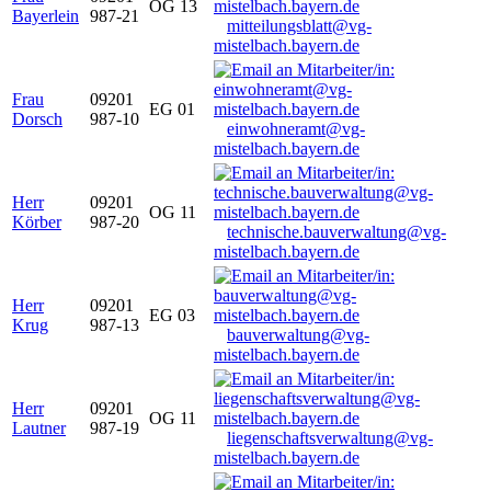
OG 13
Bayerlein
987-21
mitteilungsblatt@vg-
mistelbach.bayern.de
Frau
09201
EG 01
Dorsch
987-10
einwohneramt@vg-
mistelbach.bayern.de
Herr
09201
OG 11
Körber
987-20
technische.bauverwaltung@vg-
mistelbach.bayern.de
Herr
09201
EG 03
Krug
987-13
bauverwaltung@vg-
mistelbach.bayern.de
Herr
09201
OG 11
Lautner
987-19
liegenschaftsverwaltung@vg-
mistelbach.bayern.de