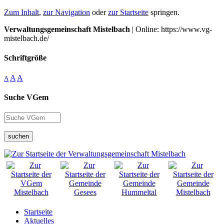
Zum Inhalt
,
zur Navigation
oder
zur Startseite
springen.
Verwaltungsgemeinschaft Mistelbach
| Online: https://www.vg-
mistelbach.de/
Schriftgröße
A
A
A
Suche VGem
suchen
Startseite
Aktuelles