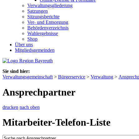
Verwaltungsgliederung
Satzungen
Sitzungsberichte
Ver- und Entsorgung
Behördenverzeichnis
Wahlergebnisse
Shop
Über uns
Mitgliedsgemeinden
Sie sind hier:
Verwaltungsgemeinschaft
>
Bürgerservice
>
Verwaltung
>
Ansprechp
Ansprechpartner
drucken
nach oben
Mitarbeiter-Telefon-Liste