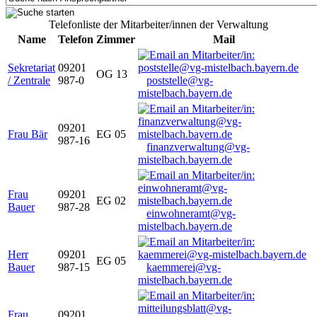
Telefonliste der Mitarbeiter/innen der Verwaltung
Name
Telefon
Zimmer
Mail
Sekretariat
09201
OG 13
/ Zentrale
987-0
poststelle@vg-
mistelbach.bayern.de
09201
Frau Bär
EG 05
987-16
finanzverwaltung@vg-
mistelbach.bayern.de
Frau
09201
EG 02
Bauer
987-28
einwohneramt@vg-
mistelbach.bayern.de
Herr
09201
EG 05
Bauer
987-15
kaemmerei@vg-
mistelbach.bayern.de
Frau
09201