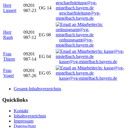
Herr
09201
OG 14
Lippert
987-23
geschaeftsleitung@vg-
mistelbach.bayern.de
Herr
09201
EG 08
Rauh
987-12
ordnungsamt@vg-
mistelbach.bayern.de
Frau
09201
EG 04
Thiem
987-14
kasse@vg-mistelbach.bayern.de
Frau
09201
EG 05
Vogel
987-26
kasse@vg-mistelbach.bayern.de
Gesamt-Inhaltsverzeichnis
Quicklinks
Kontakt
Inhaltsverzeichnis
Impressum
Datenschutz