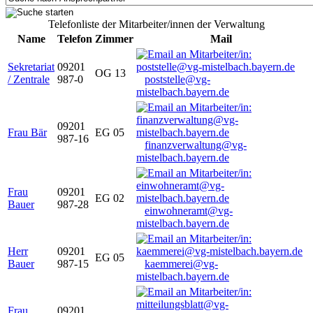
Telefonliste der Mitarbeiter/innen der Verwaltung
Name
Telefon
Zimmer
Mail
Sekretariat
09201
OG 13
/ Zentrale
987-0
poststelle@vg-
mistelbach.bayern.de
09201
Frau Bär
EG 05
987-16
finanzverwaltung@vg-
mistelbach.bayern.de
Frau
09201
EG 02
Bauer
987-28
einwohneramt@vg-
mistelbach.bayern.de
Herr
09201
EG 05
Bauer
987-15
kaemmerei@vg-
mistelbach.bayern.de
Frau
09201