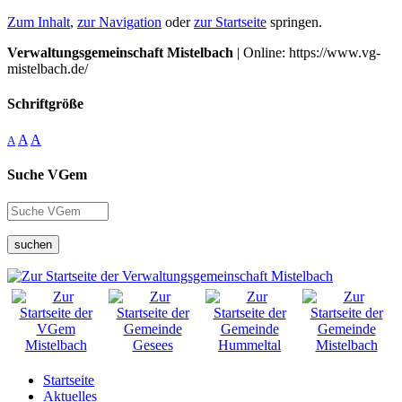
Zum Inhalt
,
zur Navigation
oder
zur Startseite
springen.
Verwaltungsgemeinschaft Mistelbach
| Online: https://www.vg-
mistelbach.de/
Schriftgröße
A
A
A
Suche VGem
suchen
Startseite
Aktuelles