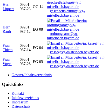
Herr
09201
OG 14
Lippert
987-23
geschaeftsleitung@vg-
mistelbach.bayern.de
Herr
09201
EG 08
Rauh
987-12
ordnungsamt@vg-
mistelbach.bayern.de
Frau
09201
EG 04
Thiem
987-14
kasse@vg-mistelbach.bayern.de
Frau
09201
EG 05
Vogel
987-26
kasse@vg-mistelbach.bayern.de
Gesamt-Inhaltsverzeichnis
Quicklinks
Kontakt
Inhaltsverzeichnis
Impressum
Datenschutz