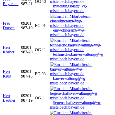
OG 13
Bayerlein
987-21
mitteilungsblatt@vg-
mistelbach.bayern.de
Frau
09201
EG 01
Dorsch
987-10
einwohneramt@vg-
mistelbach.bayern.de
Herr
09201
OG 11
Körber
987-20
technische.bauverwaltung@vg-
mistelbach.bayern.de
Herr
09201
EG 03
Krug
987-13
bauverwaltung@vg-
mistelbach.bayern.de
Herr
09201
OG 11
Lautner
987-19
liegenschaftsverwaltung@vg-
mistelbach.bayern.de