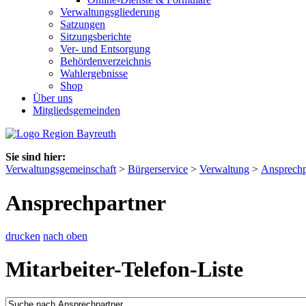
Verwaltungsgliederung
Satzungen
Sitzungsberichte
Ver- und Entsorgung
Behördenverzeichnis
Wahlergebnisse
Shop
Über uns
Mitgliedsgemeinden
Sie sind hier:
Verwaltungsgemeinschaft
>
Bürgerservice
>
Verwaltung
>
Ansprechp
Ansprechpartner
drucken
nach oben
Mitarbeiter-Telefon-Liste