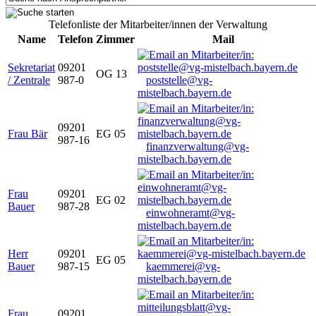
Telefonliste der Mitarbeiter/innen der Verwaltung
Name
Telefon
Zimmer
Mail
Sekretariat
09201
OG 13
/ Zentrale
987-0
poststelle@vg-
mistelbach.bayern.de
09201
Frau Bär
EG 05
987-16
finanzverwaltung@vg-
mistelbach.bayern.de
Frau
09201
EG 02
Bauer
987-28
einwohneramt@vg-
mistelbach.bayern.de
Herr
09201
EG 05
Bauer
987-15
kaemmerei@vg-
mistelbach.bayern.de
Frau
09201