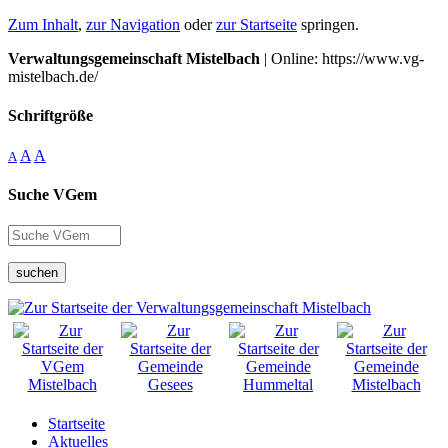
Zum Inhalt
,
zur Navigation
oder
zur Startseite
springen.
Verwaltungsgemeinschaft Mistelbach
| Online: https://www.vg-
mistelbach.de/
Schriftgröße
A
A
A
Suche VGem
suchen
Startseite
Aktuelles