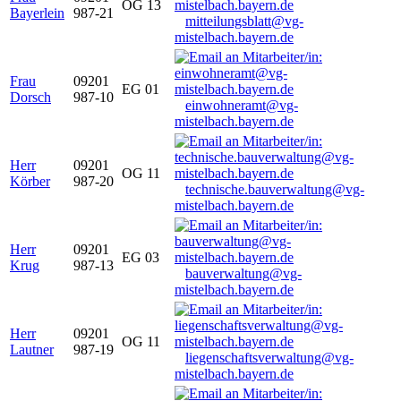
OG 13
Bayerlein
987-21
mitteilungsblatt@vg-
mistelbach.bayern.de
Frau
09201
EG 01
Dorsch
987-10
einwohneramt@vg-
mistelbach.bayern.de
Herr
09201
OG 11
Körber
987-20
technische.bauverwaltung@vg-
mistelbach.bayern.de
Herr
09201
EG 03
Krug
987-13
bauverwaltung@vg-
mistelbach.bayern.de
Herr
09201
OG 11
Lautner
987-19
liegenschaftsverwaltung@vg-
mistelbach.bayern.de