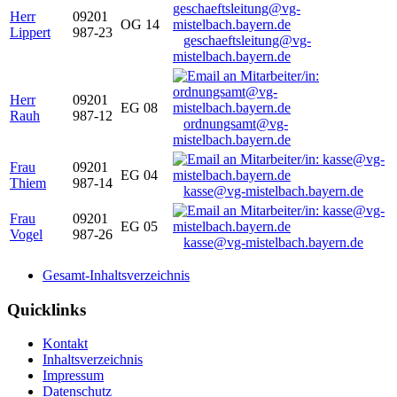
Herr
09201
OG 14
Lippert
987-23
geschaeftsleitung@vg-
mistelbach.bayern.de
Herr
09201
EG 08
Rauh
987-12
ordnungsamt@vg-
mistelbach.bayern.de
Frau
09201
EG 04
Thiem
987-14
kasse@vg-mistelbach.bayern.de
Frau
09201
EG 05
Vogel
987-26
kasse@vg-mistelbach.bayern.de
Gesamt-Inhaltsverzeichnis
Quicklinks
Kontakt
Inhaltsverzeichnis
Impressum
Datenschutz