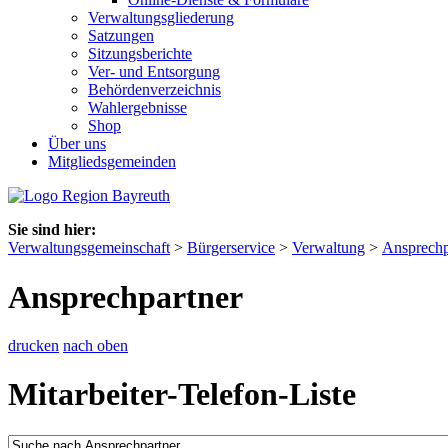
Verwaltungsgliederung
Satzungen
Sitzungsberichte
Ver- und Entsorgung
Behördenverzeichnis
Wahlergebnisse
Shop
Über uns
Mitgliedsgemeinden
Sie sind hier:
Verwaltungsgemeinschaft
>
Bürgerservice
>
Verwaltung
>
Ansprechp
Ansprechpartner
drucken
nach oben
Mitarbeiter-Telefon-Liste