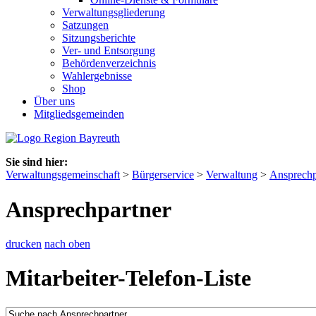
Verwaltungsgliederung
Satzungen
Sitzungsberichte
Ver- und Entsorgung
Behördenverzeichnis
Wahlergebnisse
Shop
Über uns
Mitgliedsgemeinden
Sie sind hier:
Verwaltungsgemeinschaft
>
Bürgerservice
>
Verwaltung
>
Ansprechp
Ansprechpartner
drucken
nach oben
Mitarbeiter-Telefon-Liste