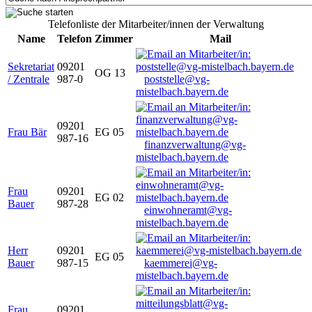
Telefonliste der Mitarbeiter/innen der Verwaltung
Name
Telefon
Zimmer
Mail
Sekretariat
09201
OG 13
/ Zentrale
987-0
poststelle@vg-
mistelbach.bayern.de
09201
Frau Bär
EG 05
987-16
finanzverwaltung@vg-
mistelbach.bayern.de
Frau
09201
EG 02
Bauer
987-28
einwohneramt@vg-
mistelbach.bayern.de
Herr
09201
EG 05
Bauer
987-15
kaemmerei@vg-
mistelbach.bayern.de
Frau
09201