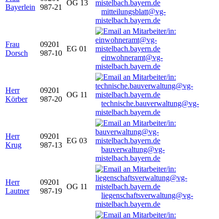
OG 13
Bayerlein
987-21
mitteilungsblatt@vg-
mistelbach.bayern.de
Frau
09201
EG 01
Dorsch
987-10
einwohneramt@vg-
mistelbach.bayern.de
Herr
09201
OG 11
Körber
987-20
technische.bauverwaltung@vg-
mistelbach.bayern.de
Herr
09201
EG 03
Krug
987-13
bauverwaltung@vg-
mistelbach.bayern.de
Herr
09201
OG 11
Lautner
987-19
liegenschaftsverwaltung@vg-
mistelbach.bayern.de