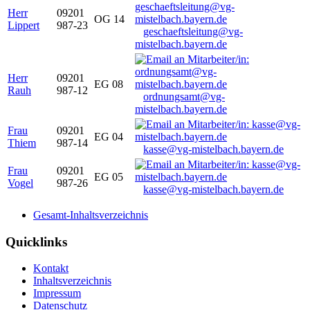
Herr
09201
OG 14
Lippert
987-23
geschaeftsleitung@vg-
mistelbach.bayern.de
Herr
09201
EG 08
Rauh
987-12
ordnungsamt@vg-
mistelbach.bayern.de
Frau
09201
EG 04
Thiem
987-14
kasse@vg-mistelbach.bayern.de
Frau
09201
EG 05
Vogel
987-26
kasse@vg-mistelbach.bayern.de
Gesamt-Inhaltsverzeichnis
Quicklinks
Kontakt
Inhaltsverzeichnis
Impressum
Datenschutz