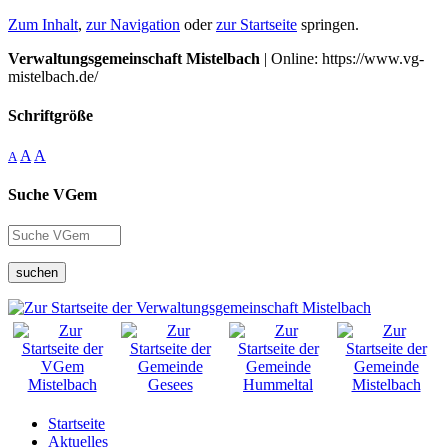
Zum Inhalt
,
zur Navigation
oder
zur Startseite
springen.
Verwaltungsgemeinschaft Mistelbach
| Online: https://www.vg-
mistelbach.de/
Schriftgröße
A
A
A
Suche VGem
suchen
Startseite
Aktuelles