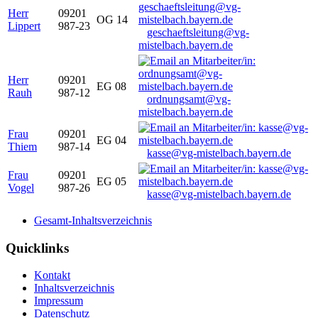
Herr
09201
OG 14
Lippert
987-23
geschaeftsleitung@vg-
mistelbach.bayern.de
Herr
09201
EG 08
Rauh
987-12
ordnungsamt@vg-
mistelbach.bayern.de
Frau
09201
EG 04
Thiem
987-14
kasse@vg-mistelbach.bayern.de
Frau
09201
EG 05
Vogel
987-26
kasse@vg-mistelbach.bayern.de
Gesamt-Inhaltsverzeichnis
Quicklinks
Kontakt
Inhaltsverzeichnis
Impressum
Datenschutz