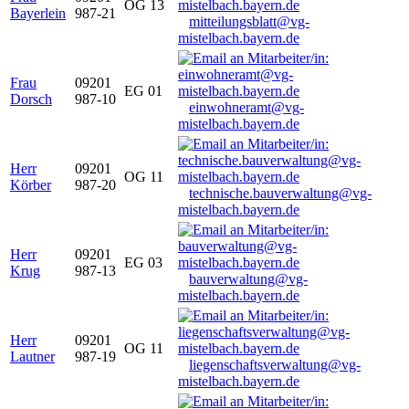
OG 13
Bayerlein
987-21
mitteilungsblatt@vg-
mistelbach.bayern.de
Frau
09201
EG 01
Dorsch
987-10
einwohneramt@vg-
mistelbach.bayern.de
Herr
09201
OG 11
Körber
987-20
technische.bauverwaltung@vg-
mistelbach.bayern.de
Herr
09201
EG 03
Krug
987-13
bauverwaltung@vg-
mistelbach.bayern.de
Herr
09201
OG 11
Lautner
987-19
liegenschaftsverwaltung@vg-
mistelbach.bayern.de