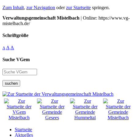
Zum Inhalt
,
zur Navigation
oder
zur Startseite
springen.
Verwaltungsgemeinschaft Mistelbach
| Online: https://www.vg-
mistelbach.de/
Schriftgröße
A
A
A
Suche VGem
suchen
Startseite
Aktuelles