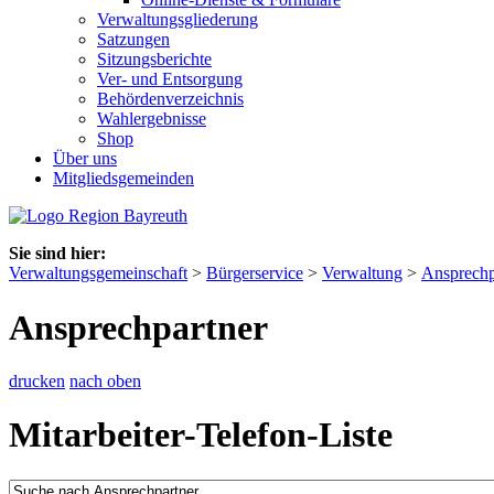
Verwaltungsgliederung
Satzungen
Sitzungsberichte
Ver- und Entsorgung
Behördenverzeichnis
Wahlergebnisse
Shop
Über uns
Mitgliedsgemeinden
Sie sind hier:
Verwaltungsgemeinschaft
>
Bürgerservice
>
Verwaltung
>
Ansprechp
Ansprechpartner
drucken
nach oben
Mitarbeiter-Telefon-Liste