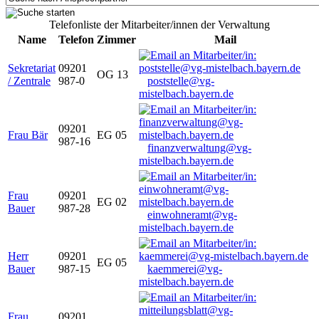
Telefonliste der Mitarbeiter/innen der Verwaltung
Name
Telefon
Zimmer
Mail
Sekretariat
09201
OG 13
/ Zentrale
987-0
poststelle@vg-
mistelbach.bayern.de
09201
Frau Bär
EG 05
987-16
finanzverwaltung@vg-
mistelbach.bayern.de
Frau
09201
EG 02
Bauer
987-28
einwohneramt@vg-
mistelbach.bayern.de
Herr
09201
EG 05
Bauer
987-15
kaemmerei@vg-
mistelbach.bayern.de
Frau
09201