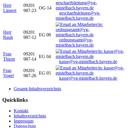
Herr
09201
OG 14
Lippert
987-23
geschaeftsleitung@vg-
mistelbach.bayern.de
Herr
09201
EG 08
Rauh
987-12
ordnungsamt@vg-
mistelbach.bayern.de
Frau
09201
EG 04
Thiem
987-14
kasse@vg-mistelbach.bayern.de
Frau
09201
EG 05
Vogel
987-26
kasse@vg-mistelbach.bayern.de
Gesamt-Inhaltsverzeichnis
Quicklinks
Kontakt
Inhaltsverzeichnis
Impressum
Datenschutz