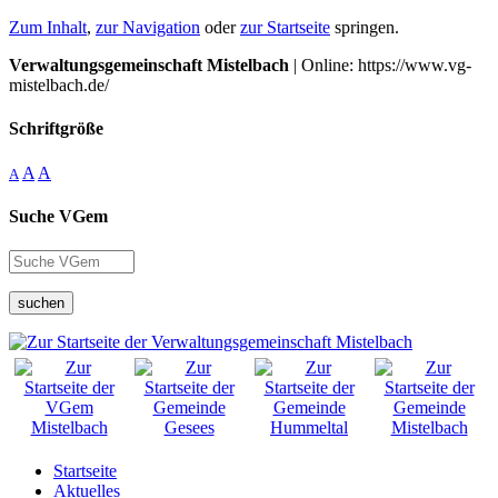
Zum Inhalt
,
zur Navigation
oder
zur Startseite
springen.
Verwaltungsgemeinschaft Mistelbach
| Online: https://www.vg-
mistelbach.de/
Schriftgröße
A
A
A
Suche VGem
suchen
Startseite
Aktuelles