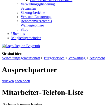
Verwaltungsgliederung
Satzungen
Sitzungsberichte
Ver- und Entsorgung
Behördenverzeichnis
Wahlergebnisse
Shop
Über uns
Mitgliedsgemeinden
Sie sind hier:
Verwaltungsgemeinschaft
>
Bürgerservice
>
Verwaltung
>
Ansprechp
Ansprechpartner
drucken
nach oben
Mitarbeiter-Telefon-Liste