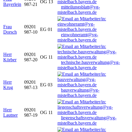
OG 13
Bayerlein
987-21
mitteilungsblatt@vg-
mistelbach.bayern.de
Frau
09201
EG 01
Dorsch
987-10
einwohneramt@vg-
mistelbach.bayern.de
Herr
09201
OG 11
Körber
987-20
technische.bauverwaltung@vg-
mistelbach.bayern.de
Herr
09201
EG 03
Krug
987-13
bauverwaltung@vg-
mistelbach.bayern.de
Herr
09201
OG 11
Lautner
987-19
liegenschaftsverwaltung@vg-
mistelbach.bayern.de