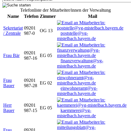
Telefonliste der Mitarbeiter/innen der Verwaltung
Name
Telefon
Zimmer
Mail
Sekretariat
09201
OG 13
/ Zentrale
987-0
poststelle@vg-
mistelbach.bayern.de
09201
Frau Bär
EG 05
987-16
finanzverwaltung@vg-
mistelbach.bayern.de
Frau
09201
EG 02
Bauer
987-28
einwohneramt@vg-
mistelbach.bayern.de
Herr
09201
EG 05
Bauer
987-15
kaemmerei@vg-
mistelbach.bayern.de
Frau
09201