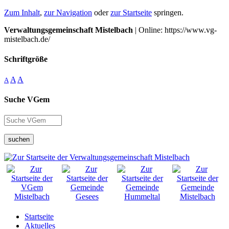
Zum Inhalt
,
zur Navigation
oder
zur Startseite
springen.
Verwaltungsgemeinschaft Mistelbach
| Online: https://www.vg-
mistelbach.de/
Schriftgröße
A
A
A
Suche VGem
suchen
Startseite
Aktuelles