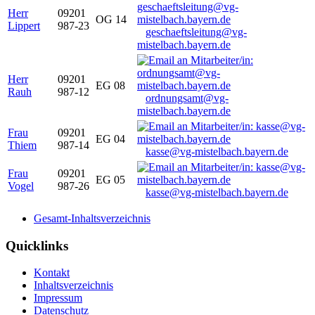
Herr
09201
OG 14
Lippert
987-23
geschaeftsleitung@vg-
mistelbach.bayern.de
Herr
09201
EG 08
Rauh
987-12
ordnungsamt@vg-
mistelbach.bayern.de
Frau
09201
EG 04
Thiem
987-14
kasse@vg-mistelbach.bayern.de
Frau
09201
EG 05
Vogel
987-26
kasse@vg-mistelbach.bayern.de
Gesamt-Inhaltsverzeichnis
Quicklinks
Kontakt
Inhaltsverzeichnis
Impressum
Datenschutz