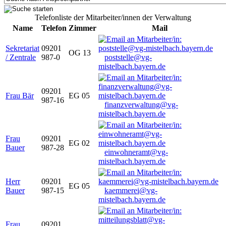
Telefonliste der Mitarbeiter/innen der Verwaltung
Name
Telefon
Zimmer
Mail
Sekretariat
09201
OG 13
/ Zentrale
987-0
poststelle@vg-
mistelbach.bayern.de
09201
Frau Bär
EG 05
987-16
finanzverwaltung@vg-
mistelbach.bayern.de
Frau
09201
EG 02
Bauer
987-28
einwohneramt@vg-
mistelbach.bayern.de
Herr
09201
EG 05
Bauer
987-15
kaemmerei@vg-
mistelbach.bayern.de
Frau
09201