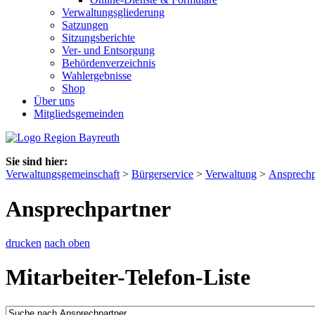
Verwaltungsgliederung
Satzungen
Sitzungsberichte
Ver- und Entsorgung
Behördenverzeichnis
Wahlergebnisse
Shop
Über uns
Mitgliedsgemeinden
Sie sind hier:
Verwaltungsgemeinschaft
>
Bürgerservice
>
Verwaltung
>
Ansprechp
Ansprechpartner
drucken
nach oben
Mitarbeiter-Telefon-Liste