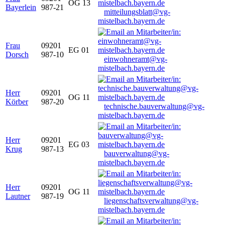
OG 13
Bayerlein
987-21
mitteilungsblatt@vg-
mistelbach.bayern.de
Frau
09201
EG 01
Dorsch
987-10
einwohneramt@vg-
mistelbach.bayern.de
Herr
09201
OG 11
Körber
987-20
technische.bauverwaltung@vg-
mistelbach.bayern.de
Herr
09201
EG 03
Krug
987-13
bauverwaltung@vg-
mistelbach.bayern.de
Herr
09201
OG 11
Lautner
987-19
liegenschaftsverwaltung@vg-
mistelbach.bayern.de