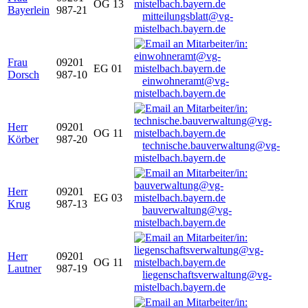
OG 13
Bayerlein
987-21
mitteilungsblatt@vg-
mistelbach.bayern.de
Frau
09201
EG 01
Dorsch
987-10
einwohneramt@vg-
mistelbach.bayern.de
Herr
09201
OG 11
Körber
987-20
technische.bauverwaltung@vg-
mistelbach.bayern.de
Herr
09201
EG 03
Krug
987-13
bauverwaltung@vg-
mistelbach.bayern.de
Herr
09201
OG 11
Lautner
987-19
liegenschaftsverwaltung@vg-
mistelbach.bayern.de