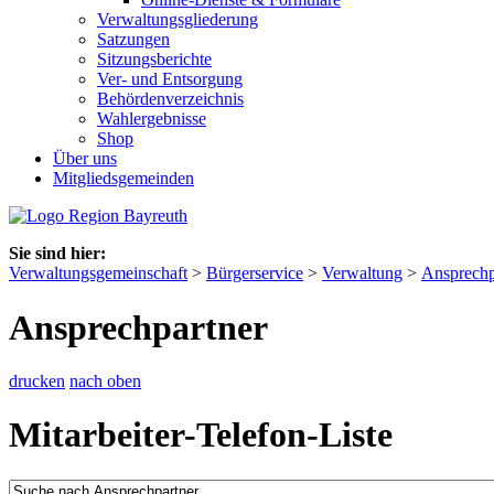
Verwaltungsgliederung
Satzungen
Sitzungsberichte
Ver- und Entsorgung
Behördenverzeichnis
Wahlergebnisse
Shop
Über uns
Mitgliedsgemeinden
Sie sind hier:
Verwaltungsgemeinschaft
>
Bürgerservice
>
Verwaltung
>
Ansprechp
Ansprechpartner
drucken
nach oben
Mitarbeiter-Telefon-Liste