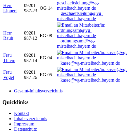
Herr
09201
OG 14
Lippert
987-23
geschaeftsleitung@vg-
mistelbach.bayern.de
Herr
09201
EG 08
Rauh
987-12
ordnungsamt@vg-
mistelbach.bayern.de
Frau
09201
EG 04
Thiem
987-14
kasse@vg-mistelbach.bayern.de
Frau
09201
EG 05
Vogel
987-26
kasse@vg-mistelbach.bayern.de
Gesamt-Inhaltsverzeichnis
Quicklinks
Kontakt
Inhaltsverzeichnis
Impressum
Datenschutz