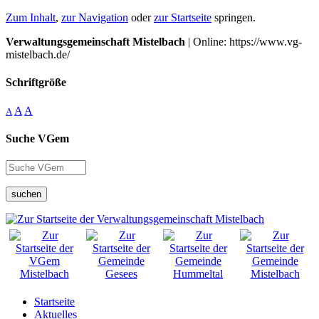
Zum Inhalt
,
zur Navigation
oder
zur Startseite
springen.
Verwaltungsgemeinschaft Mistelbach
| Online: https://www.vg-
mistelbach.de/
Schriftgröße
A
A
A
Suche VGem
suchen
Startseite
Aktuelles