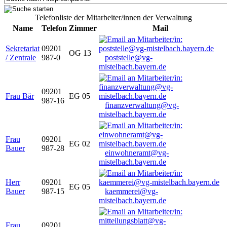
Telefonliste der Mitarbeiter/innen der Verwaltung
Name
Telefon
Zimmer
Mail
Sekretariat
09201
OG 13
/ Zentrale
987-0
poststelle@vg-
mistelbach.bayern.de
09201
Frau Bär
EG 05
987-16
finanzverwaltung@vg-
mistelbach.bayern.de
Frau
09201
EG 02
Bauer
987-28
einwohneramt@vg-
mistelbach.bayern.de
Herr
09201
EG 05
Bauer
987-15
kaemmerei@vg-
mistelbach.bayern.de
Frau
09201