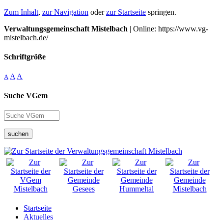
Zum Inhalt
,
zur Navigation
oder
zur Startseite
springen.
Verwaltungsgemeinschaft Mistelbach
| Online: https://www.vg-
mistelbach.de/
Schriftgröße
A
A
A
Suche VGem
suchen
Startseite
Aktuelles