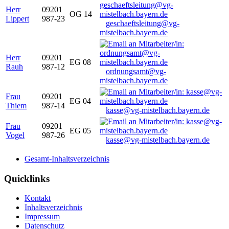
Herr
09201
OG 14
Lippert
987-23
geschaeftsleitung@vg-
mistelbach.bayern.de
Herr
09201
EG 08
Rauh
987-12
ordnungsamt@vg-
mistelbach.bayern.de
Frau
09201
EG 04
Thiem
987-14
kasse@vg-mistelbach.bayern.de
Frau
09201
EG 05
Vogel
987-26
kasse@vg-mistelbach.bayern.de
Gesamt-Inhaltsverzeichnis
Quicklinks
Kontakt
Inhaltsverzeichnis
Impressum
Datenschutz