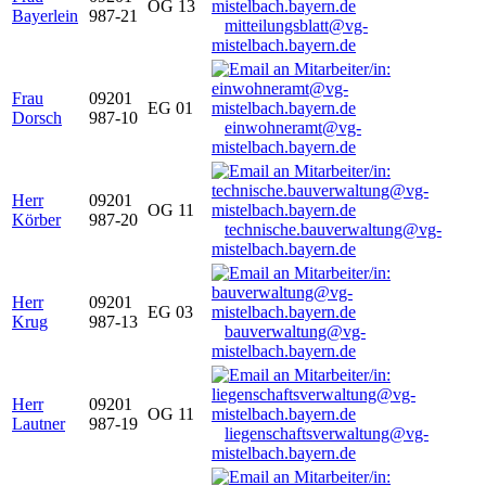
OG 13
Bayerlein
987-21
mitteilungsblatt@vg-
mistelbach.bayern.de
Frau
09201
EG 01
Dorsch
987-10
einwohneramt@vg-
mistelbach.bayern.de
Herr
09201
OG 11
Körber
987-20
technische.bauverwaltung@vg-
mistelbach.bayern.de
Herr
09201
EG 03
Krug
987-13
bauverwaltung@vg-
mistelbach.bayern.de
Herr
09201
OG 11
Lautner
987-19
liegenschaftsverwaltung@vg-
mistelbach.bayern.de