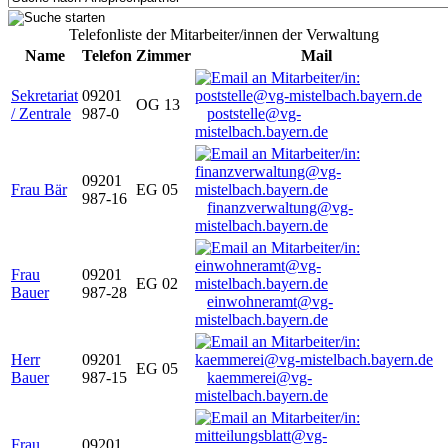
Telefonliste der Mitarbeiter/innen der Verwaltung
Name
Telefon
Zimmer
Mail
Sekretariat
09201
OG 13
/ Zentrale
987-0
poststelle@vg-
mistelbach.bayern.de
09201
Frau Bär
EG 05
987-16
finanzverwaltung@vg-
mistelbach.bayern.de
Frau
09201
EG 02
Bauer
987-28
einwohneramt@vg-
mistelbach.bayern.de
Herr
09201
EG 05
Bauer
987-15
kaemmerei@vg-
mistelbach.bayern.de
Frau
09201