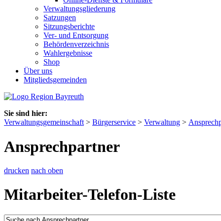
Verwaltungsgliederung
Satzungen
Sitzungsberichte
Ver- und Entsorgung
Behördenverzeichnis
Wahlergebnisse
Shop
Über uns
Mitgliedsgemeinden
Sie sind hier:
Verwaltungsgemeinschaft
>
Bürgerservice
>
Verwaltung
>
Ansprechp
Ansprechpartner
drucken
nach oben
Mitarbeiter-Telefon-Liste