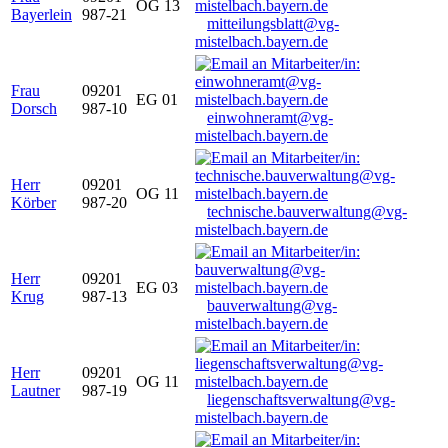
OG 13
Bayerlein
987-21
mitteilungsblatt@vg-
mistelbach.bayern.de
Frau
09201
EG 01
Dorsch
987-10
einwohneramt@vg-
mistelbach.bayern.de
Herr
09201
OG 11
Körber
987-20
technische.bauverwaltung@vg-
mistelbach.bayern.de
Herr
09201
EG 03
Krug
987-13
bauverwaltung@vg-
mistelbach.bayern.de
Herr
09201
OG 11
Lautner
987-19
liegenschaftsverwaltung@vg-
mistelbach.bayern.de