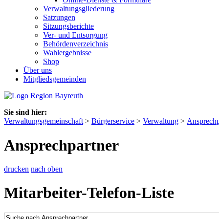
Verwaltungsgliederung
Satzungen
Sitzungsberichte
Ver- und Entsorgung
Behördenverzeichnis
Wahlergebnisse
Shop
Über uns
Mitgliedsgemeinden
Sie sind hier:
Verwaltungsgemeinschaft
>
Bürgerservice
>
Verwaltung
>
Ansprechp
Ansprechpartner
drucken
nach oben
Mitarbeiter-Telefon-Liste