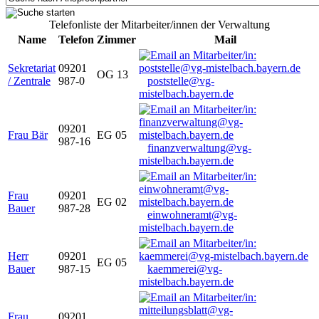
Telefonliste der Mitarbeiter/innen der Verwaltung
Name
Telefon
Zimmer
Mail
Sekretariat
09201
OG 13
/ Zentrale
987-0
poststelle@vg-
mistelbach.bayern.de
09201
Frau Bär
EG 05
987-16
finanzverwaltung@vg-
mistelbach.bayern.de
Frau
09201
EG 02
Bauer
987-28
einwohneramt@vg-
mistelbach.bayern.de
Herr
09201
EG 05
Bauer
987-15
kaemmerei@vg-
mistelbach.bayern.de
Frau
09201