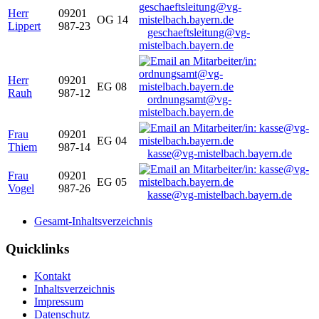
Herr
09201
OG 14
Lippert
987-23
geschaeftsleitung@vg-
mistelbach.bayern.de
Herr
09201
EG 08
Rauh
987-12
ordnungsamt@vg-
mistelbach.bayern.de
Frau
09201
EG 04
Thiem
987-14
kasse@vg-mistelbach.bayern.de
Frau
09201
EG 05
Vogel
987-26
kasse@vg-mistelbach.bayern.de
Gesamt-Inhaltsverzeichnis
Quicklinks
Kontakt
Inhaltsverzeichnis
Impressum
Datenschutz