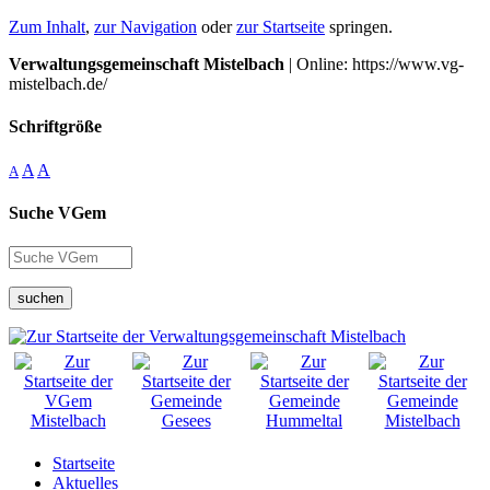
Zum Inhalt
,
zur Navigation
oder
zur Startseite
springen.
Verwaltungsgemeinschaft Mistelbach
| Online: https://www.vg-
mistelbach.de/
Schriftgröße
A
A
A
Suche VGem
suchen
Startseite
Aktuelles