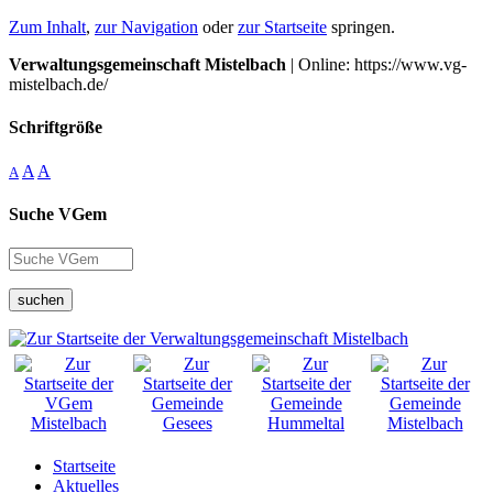
Zum Inhalt
,
zur Navigation
oder
zur Startseite
springen.
Verwaltungsgemeinschaft Mistelbach
| Online: https://www.vg-
mistelbach.de/
Schriftgröße
A
A
A
Suche VGem
suchen
Startseite
Aktuelles