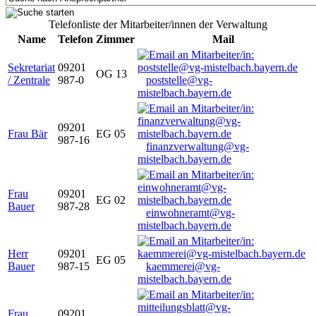
Telefonliste der Mitarbeiter/innen der Verwaltung
Name
Telefon
Zimmer
Mail
Sekretariat
09201
OG 13
/ Zentrale
987-0
poststelle@vg-
mistelbach.bayern.de
09201
Frau Bär
EG 05
987-16
finanzverwaltung@vg-
mistelbach.bayern.de
Frau
09201
EG 02
Bauer
987-28
einwohneramt@vg-
mistelbach.bayern.de
Herr
09201
EG 05
Bauer
987-15
kaemmerei@vg-
mistelbach.bayern.de
Frau
09201