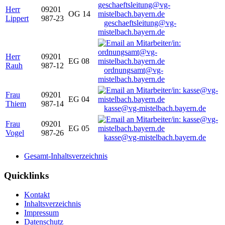
Herr
09201
OG 14
Lippert
987-23
geschaeftsleitung@vg-
mistelbach.bayern.de
Herr
09201
EG 08
Rauh
987-12
ordnungsamt@vg-
mistelbach.bayern.de
Frau
09201
EG 04
Thiem
987-14
kasse@vg-mistelbach.bayern.de
Frau
09201
EG 05
Vogel
987-26
kasse@vg-mistelbach.bayern.de
Gesamt-Inhaltsverzeichnis
Quicklinks
Kontakt
Inhaltsverzeichnis
Impressum
Datenschutz