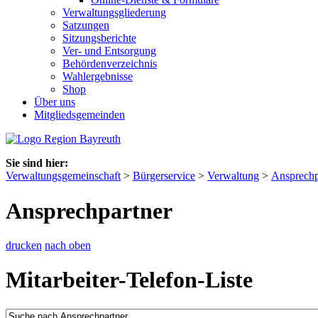
Verwaltungsgliederung
Satzungen
Sitzungsberichte
Ver- und Entsorgung
Behördenverzeichnis
Wahlergebnisse
Shop
Über uns
Mitgliedsgemeinden
Sie sind hier:
Verwaltungsgemeinschaft
>
Bürgerservice
>
Verwaltung
>
Ansprechp
Ansprechpartner
drucken
nach oben
Mitarbeiter-Telefon-Liste