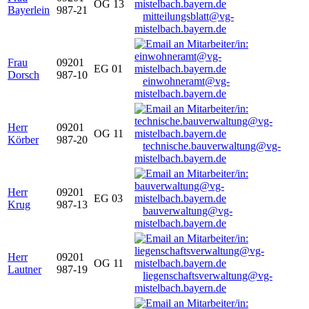
OG 13
Bayerlein
987-21
mitteilungsblatt@vg-
mistelbach.bayern.de
Frau
09201
EG 01
Dorsch
987-10
einwohneramt@vg-
mistelbach.bayern.de
Herr
09201
OG 11
Körber
987-20
technische.bauverwaltung@vg-
mistelbach.bayern.de
Herr
09201
EG 03
Krug
987-13
bauverwaltung@vg-
mistelbach.bayern.de
Herr
09201
OG 11
Lautner
987-19
liegenschaftsverwaltung@vg-
mistelbach.bayern.de