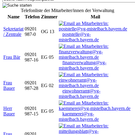
Telefonliste der Mitarbeiter/innen der Verwaltung
Name
Telefon
Zimmer
Mail
Sekretariat
09201
OG 13
/ Zentrale
987-0
poststelle@vg-
mistelbach.bayern.de
09201
Frau Bär
EG 05
987-16
finanzverwaltung@vg-
mistelbach.bayern.de
Frau
09201
EG 02
Bauer
987-28
einwohneramt@vg-
mistelbach.bayern.de
Herr
09201
EG 05
Bauer
987-15
kaemmerei@vg-
mistelbach.bayern.de
Frau
09201