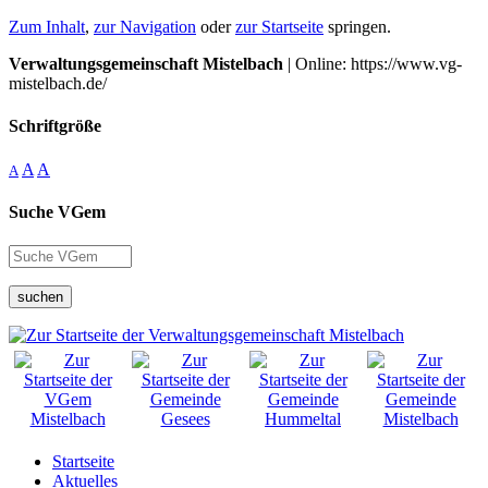
Zum Inhalt
,
zur Navigation
oder
zur Startseite
springen.
Verwaltungsgemeinschaft Mistelbach
| Online: https://www.vg-
mistelbach.de/
Schriftgröße
A
A
A
Suche VGem
suchen
Startseite
Aktuelles