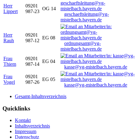
Herr
09201
OG 14
Lippert
987-23
geschaeftsleitung@vg-
mistelbach.bayern.de
Herr
09201
EG 08
Rauh
987-12
ordnungsamt@vg-
mistelbach.bayern.de
Frau
09201
EG 04
Thiem
987-14
kasse@vg-mistelbach.bayern.de
Frau
09201
EG 05
Vogel
987-26
kasse@vg-mistelbach.bayern.de
Gesamt-Inhaltsverzeichnis
Quicklinks
Kontakt
Inhaltsverzeichnis
Impressum
Datenschutz