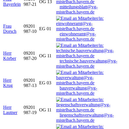
OG 13
Bayerlein
987-21
mitteilungsblatt@vg-
mistelbach.bayern.de
Frau
09201
EG 01
Dorsch
987-10
einwohneramt@vg-
mistelbach.bayern.de
Herr
09201
OG 11
Körber
987-20
technische.bauverwaltung@vg-
mistelbach.bayern.de
Herr
09201
EG 03
Krug
987-13
bauverwaltung@vg-
mistelbach.bayern.de
Herr
09201
OG 11
Lautner
987-19
liegenschaftsverwaltung@vg-
mistelbach.bayern.de