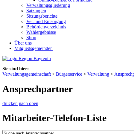
Verwaltungsgliederung
Satzungen
Sitzungsberichte
Ver- und Entsorgung
Behördenverzeichnis
Wahlergebnisse
Shop
Über uns
Mitgliedsgemeinden
Sie sind hier:
Verwaltungsgemeinschaft
>
Bürgerservice
>
Verwaltung
>
Ansprechp
Ansprechpartner
drucken
nach oben
Mitarbeiter-Telefon-Liste