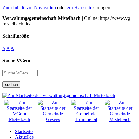
Zum Inhalt
,
zur Navigation
oder
zur Startseite
springen.
Verwaltungsgemeinschaft Mistelbach
| Online: https://www.vg-
mistelbach.de/
Schriftgröße
A
A
A
Suche VGem
suchen
Startseite
Aktuelles