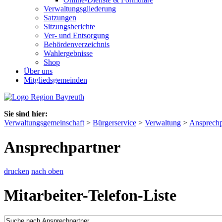
Verwaltungsgliederung
Satzungen
Sitzungsberichte
Ver- und Entsorgung
Behördenverzeichnis
Wahlergebnisse
Shop
Über uns
Mitgliedsgemeinden
Sie sind hier:
Verwaltungsgemeinschaft
>
Bürgerservice
>
Verwaltung
>
Ansprechp
Ansprechpartner
drucken
nach oben
Mitarbeiter-Telefon-Liste