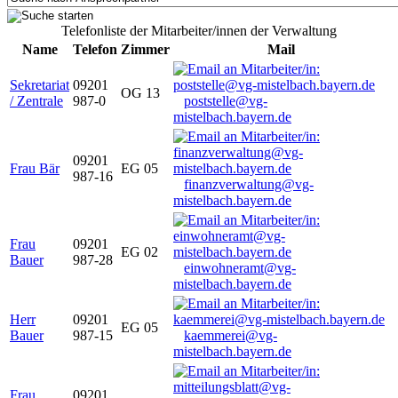
Telefonliste der Mitarbeiter/innen der Verwaltung
Name
Telefon
Zimmer
Mail
Sekretariat
09201
OG 13
/ Zentrale
987-0
poststelle@vg-
mistelbach.bayern.de
09201
Frau Bär
EG 05
987-16
finanzverwaltung@vg-
mistelbach.bayern.de
Frau
09201
EG 02
Bauer
987-28
einwohneramt@vg-
mistelbach.bayern.de
Herr
09201
EG 05
Bauer
987-15
kaemmerei@vg-
mistelbach.bayern.de
Frau
09201