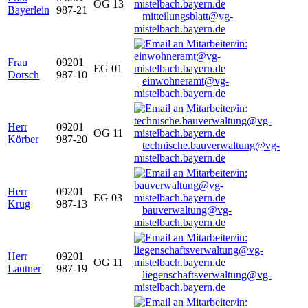
OG 13
Bayerlein
987-21
mitteilungsblatt@vg-
mistelbach.bayern.de
Frau
09201
EG 01
Dorsch
987-10
einwohneramt@vg-
mistelbach.bayern.de
Herr
09201
OG 11
Körber
987-20
technische.bauverwaltung@vg-
mistelbach.bayern.de
Herr
09201
EG 03
Krug
987-13
bauverwaltung@vg-
mistelbach.bayern.de
Herr
09201
OG 11
Lautner
987-19
liegenschaftsverwaltung@vg-
mistelbach.bayern.de