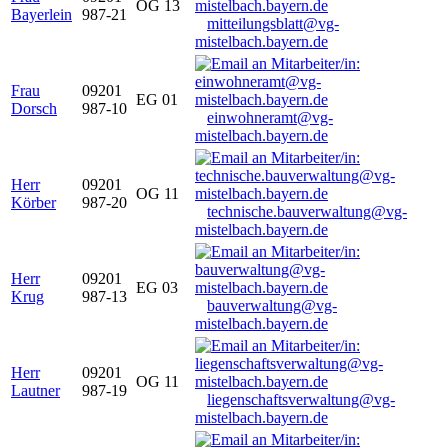
OG 13
Bayerlein
987-21
mitteilungsblatt@vg-
mistelbach.bayern.de
Frau
09201
EG 01
Dorsch
987-10
einwohneramt@vg-
mistelbach.bayern.de
Herr
09201
OG 11
Körber
987-20
technische.bauverwaltung@vg-
mistelbach.bayern.de
Herr
09201
EG 03
Krug
987-13
bauverwaltung@vg-
mistelbach.bayern.de
Herr
09201
OG 11
Lautner
987-19
liegenschaftsverwaltung@vg-
mistelbach.bayern.de