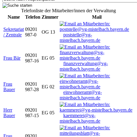
Telefonliste der Mitarbeiter/innen der Verwaltung
Name
Telefon
Zimmer
Mail
Sekretariat
09201
OG 13
/ Zentrale
987-0
poststelle@vg-
mistelbach.bayern.de
09201
Frau Bär
EG 05
987-16
finanzverwaltung@vg-
mistelbach.bayern.de
Frau
09201
EG 02
Bauer
987-28
einwohneramt@vg-
mistelbach.bayern.de
Herr
09201
EG 05
Bauer
987-15
kaemmerei@vg-
mistelbach.bayern.de
Frau
09201