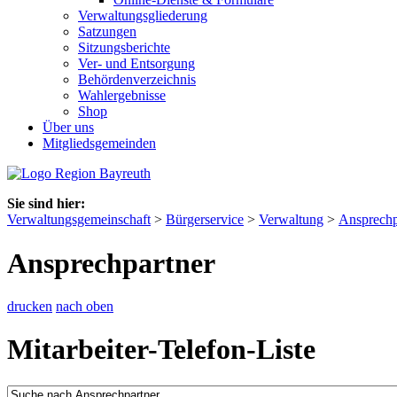
Verwaltungsgliederung
Satzungen
Sitzungsberichte
Ver- und Entsorgung
Behördenverzeichnis
Wahlergebnisse
Shop
Über uns
Mitgliedsgemeinden
Sie sind hier:
Verwaltungsgemeinschaft
>
Bürgerservice
>
Verwaltung
>
Ansprechp
Ansprechpartner
drucken
nach oben
Mitarbeiter-Telefon-Liste