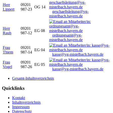
Herr
09201
OG 14
Lippert
987-23
geschaeftsleitung@vg-
mistelbach.bayern.de
Herr
09201
EG 08
Rauh
987-12
ordnungsamt@vg-
mistelbach.bayern.de
Frau
09201
EG 04
Thiem
987-14
kasse@vg-mistelbach.bayern.de
Frau
09201
EG 05
Vogel
987-26
kasse@vg-mistelbach.bayern.de
Gesamt-Inhaltsverzeichnis
Quicklinks
Kontakt
Inhaltsverzeichnis
Impressum
Datenschutz