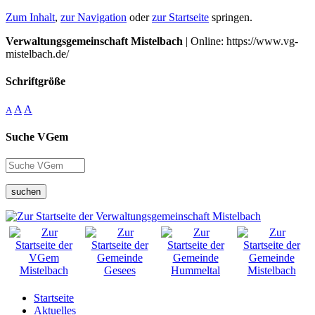
Zum Inhalt
,
zur Navigation
oder
zur Startseite
springen.
Verwaltungsgemeinschaft Mistelbach
| Online: https://www.vg-
mistelbach.de/
Schriftgröße
A
A
A
Suche VGem
suchen
Startseite
Aktuelles