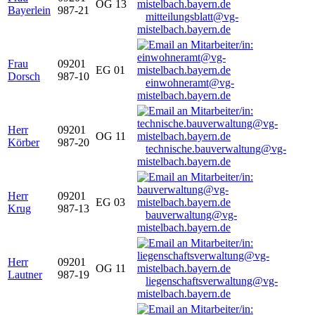
OG 13
Bayerlein
987-21
mitteilungsblatt@vg-
mistelbach.bayern.de
Frau
09201
EG 01
Dorsch
987-10
einwohneramt@vg-
mistelbach.bayern.de
Herr
09201
OG 11
Körber
987-20
technische.bauverwaltung@vg-
mistelbach.bayern.de
Herr
09201
EG 03
Krug
987-13
bauverwaltung@vg-
mistelbach.bayern.de
Herr
09201
OG 11
Lautner
987-19
liegenschaftsverwaltung@vg-
mistelbach.bayern.de