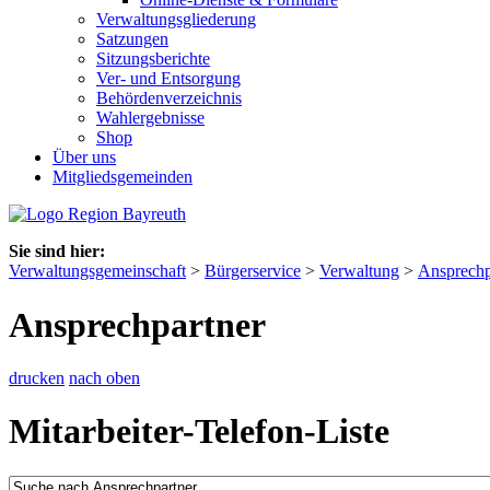
Verwaltungsgliederung
Satzungen
Sitzungsberichte
Ver- und Entsorgung
Behördenverzeichnis
Wahlergebnisse
Shop
Über uns
Mitgliedsgemeinden
Sie sind hier:
Verwaltungsgemeinschaft
>
Bürgerservice
>
Verwaltung
>
Ansprechp
Ansprechpartner
drucken
nach oben
Mitarbeiter-Telefon-Liste