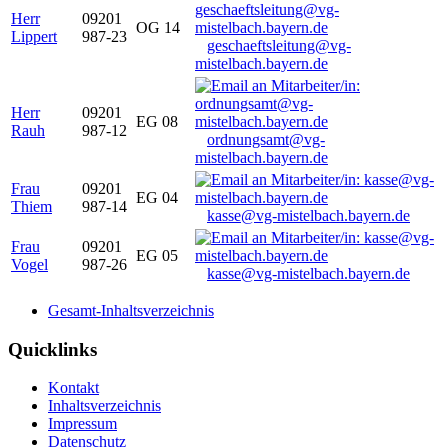
Herr
09201
OG 14
Lippert
987-23
geschaeftsleitung@vg-
mistelbach.bayern.de
Herr
09201
EG 08
Rauh
987-12
ordnungsamt@vg-
mistelbach.bayern.de
Frau
09201
EG 04
Thiem
987-14
kasse@vg-mistelbach.bayern.de
Frau
09201
EG 05
Vogel
987-26
kasse@vg-mistelbach.bayern.de
Gesamt-Inhaltsverzeichnis
Quicklinks
Kontakt
Inhaltsverzeichnis
Impressum
Datenschutz