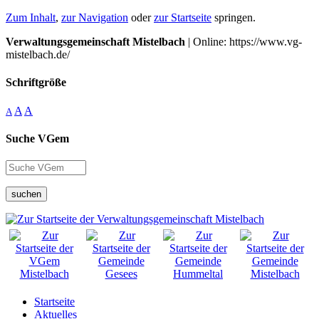
Zum Inhalt
,
zur Navigation
oder
zur Startseite
springen.
Verwaltungsgemeinschaft Mistelbach
| Online: https://www.vg-
mistelbach.de/
Schriftgröße
A
A
A
Suche VGem
suchen
Startseite
Aktuelles