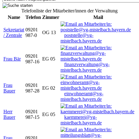
Telefonliste der Mitarbeiter/innen der Verwaltung
Name
Telefon
Zimmer
Mail
Sekretariat
09201
OG 13
/ Zentrale
987-0
poststelle@vg-
mistelbach.bayern.de
09201
Frau Bär
EG 05
987-16
finanzverwaltung@vg-
mistelbach.bayern.de
Frau
09201
EG 02
Bauer
987-28
einwohneramt@vg-
mistelbach.bayern.de
Herr
09201
EG 05
Bauer
987-15
kaemmerei@vg-
mistelbach.bayern.de
Frau
09201