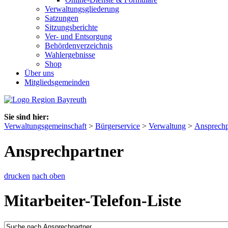
Verwaltungsgliederung
Satzungen
Sitzungsberichte
Ver- und Entsorgung
Behördenverzeichnis
Wahlergebnisse
Shop
Über uns
Mitgliedsgemeinden
Sie sind hier:
Verwaltungsgemeinschaft
>
Bürgerservice
>
Verwaltung
>
Ansprechp
Ansprechpartner
drucken
nach oben
Mitarbeiter-Telefon-Liste