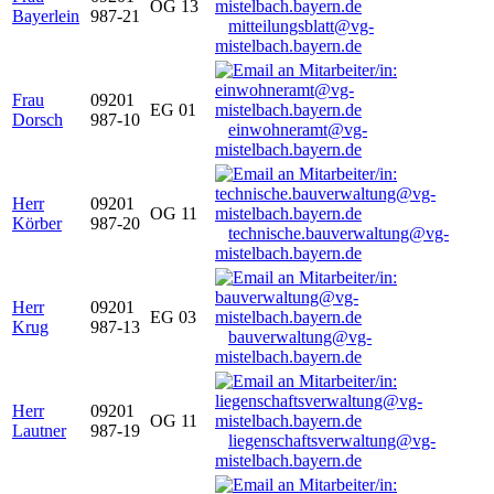
OG 13
Bayerlein
987-21
mitteilungsblatt@vg-
mistelbach.bayern.de
Frau
09201
EG 01
Dorsch
987-10
einwohneramt@vg-
mistelbach.bayern.de
Herr
09201
OG 11
Körber
987-20
technische.bauverwaltung@vg-
mistelbach.bayern.de
Herr
09201
EG 03
Krug
987-13
bauverwaltung@vg-
mistelbach.bayern.de
Herr
09201
OG 11
Lautner
987-19
liegenschaftsverwaltung@vg-
mistelbach.bayern.de