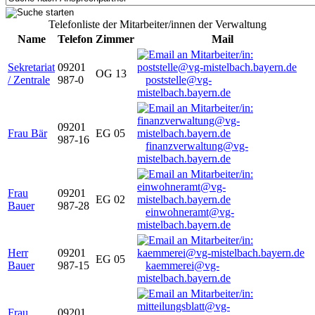
Telefonliste der Mitarbeiter/innen der Verwaltung
Name
Telefon
Zimmer
Mail
Sekretariat
09201
OG 13
/ Zentrale
987-0
poststelle@vg-
mistelbach.bayern.de
09201
Frau Bär
EG 05
987-16
finanzverwaltung@vg-
mistelbach.bayern.de
Frau
09201
EG 02
Bauer
987-28
einwohneramt@vg-
mistelbach.bayern.de
Herr
09201
EG 05
Bauer
987-15
kaemmerei@vg-
mistelbach.bayern.de
Frau
09201