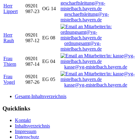
Herr
09201
OG 14
Lippert
987-23
geschaeftsleitung@vg-
mistelbach.bayern.de
Herr
09201
EG 08
Rauh
987-12
ordnungsamt@vg-
mistelbach.bayern.de
Frau
09201
EG 04
Thiem
987-14
kasse@vg-mistelbach.bayern.de
Frau
09201
EG 05
Vogel
987-26
kasse@vg-mistelbach.bayern.de
Gesamt-Inhaltsverzeichnis
Quicklinks
Kontakt
Inhaltsverzeichnis
Impressum
Datenschutz