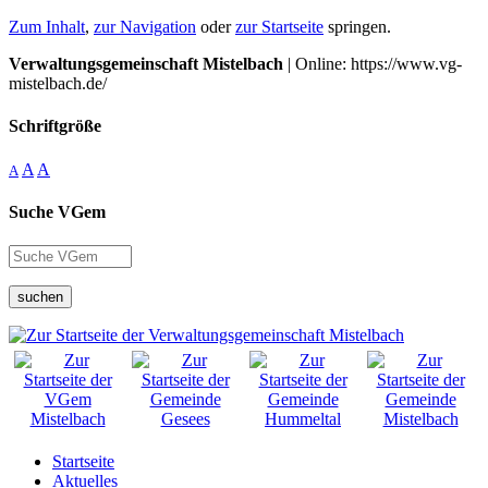
Zum Inhalt
,
zur Navigation
oder
zur Startseite
springen.
Verwaltungsgemeinschaft Mistelbach
| Online: https://www.vg-
mistelbach.de/
Schriftgröße
A
A
A
Suche VGem
suchen
Startseite
Aktuelles