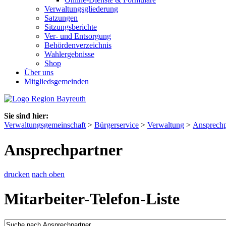
Verwaltungsgliederung
Satzungen
Sitzungsberichte
Ver- und Entsorgung
Behördenverzeichnis
Wahlergebnisse
Shop
Über uns
Mitgliedsgemeinden
Sie sind hier:
Verwaltungsgemeinschaft
>
Bürgerservice
>
Verwaltung
>
Ansprechp
Ansprechpartner
drucken
nach oben
Mitarbeiter-Telefon-Liste