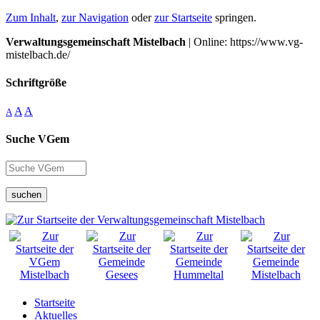
Zum Inhalt
,
zur Navigation
oder
zur Startseite
springen.
Verwaltungsgemeinschaft Mistelbach
| Online: https://www.vg-
mistelbach.de/
Schriftgröße
A
A
A
Suche VGem
suchen
Startseite
Aktuelles