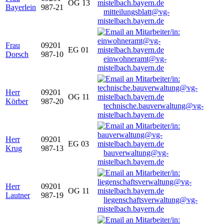
OG 13
Bayerlein
987-21
mitteilungsblatt@vg-
mistelbach.bayern.de
Frau
09201
EG 01
Dorsch
987-10
einwohneramt@vg-
mistelbach.bayern.de
Herr
09201
OG 11
Körber
987-20
technische.bauverwaltung@vg-
mistelbach.bayern.de
Herr
09201
EG 03
Krug
987-13
bauverwaltung@vg-
mistelbach.bayern.de
Herr
09201
OG 11
Lautner
987-19
liegenschaftsverwaltung@vg-
mistelbach.bayern.de