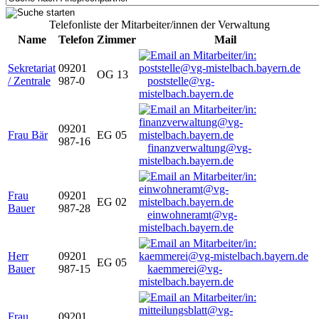
Telefonliste der Mitarbeiter/innen der Verwaltung
Name
Telefon
Zimmer
Mail
Sekretariat
09201
OG 13
/ Zentrale
987-0
poststelle@vg-
mistelbach.bayern.de
09201
Frau Bär
EG 05
987-16
finanzverwaltung@vg-
mistelbach.bayern.de
Frau
09201
EG 02
Bauer
987-28
einwohneramt@vg-
mistelbach.bayern.de
Herr
09201
EG 05
Bauer
987-15
kaemmerei@vg-
mistelbach.bayern.de
Frau
09201