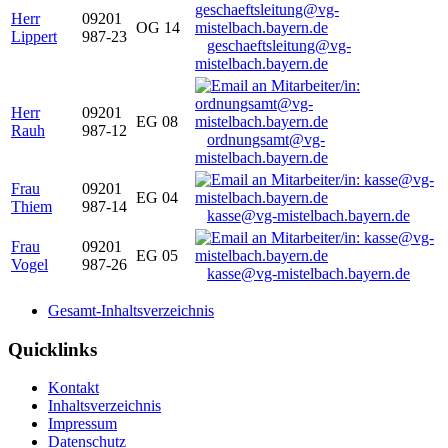
Herr
09201
OG 14
Lippert
987-23
geschaeftsleitung@vg-
mistelbach.bayern.de
Herr
09201
EG 08
Rauh
987-12
ordnungsamt@vg-
mistelbach.bayern.de
Frau
09201
EG 04
Thiem
987-14
kasse@vg-mistelbach.bayern.de
Frau
09201
EG 05
Vogel
987-26
kasse@vg-mistelbach.bayern.de
Gesamt-Inhaltsverzeichnis
Quicklinks
Kontakt
Inhaltsverzeichnis
Impressum
Datenschutz